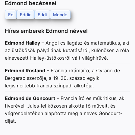
Edmond becézései
Ed
Eddie
Eddi
Monde
Híres emberek Edmond névvel
Edmond Halley
– Angol csillagász és matematikus, aki
az üstökösök pályájának kutatásáról, különösen a róla
elnevezett Halley-üstökösről vált világhírűvé.
Edmond Rostand
– Francia drámaíró, a Cyrano de
Bergerac szerzője, a 19–20. század egyik
legismertebb francia színpadi alkotója.
Edmond de Goncourt
– Francia író és műkritikus, aki
fivérével, Jules-lel közösen alkotta fő műveit, és
végrendeletében alapította meg a neves Goncourt-
díjat.