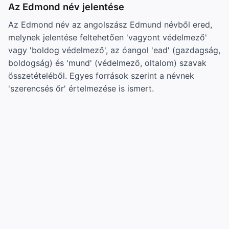
Az Edmond név jelentése
Az Edmond név az angolszász Edmund névből ered,
melynek jelentése feltehetően 'vagyont védelmező'
vagy 'boldog védelmező', az óangol 'ead' (gazdagság,
boldogság) és 'mund' (védelmező, oltalom) szavak
összetételéből. Egyes források szerint a névnek
'szerencsés őr' értelmezése is ismert.