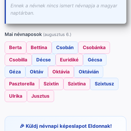
Ennek a névnek nincs ismert névnapja a magyar
naptárban.
Mai névnaposok
(augusztus 6.)
Berta
Bettina
Csobán
Csobánka
Csobilla
Décse
Euridiké
Gécsa
Géza
Oktáv
Oktávia
Oktávián
Pasztorella
Szixtin
Szixtina
Szixtusz
Ulrika
Jusztus
Küldj névnapi képeslapot Eldonnak!