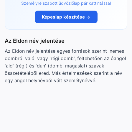
Személyre szabott üdvözlőlap pár kattintással
Képeslap készítése →
Az Eldon név jelentése
Az Eldon név jelentése egyes források szerint 'nemes
dombról való' vagy 'régi domb', feltehetően az óangol
'ald' (régi) és 'dun' (domb, magaslat) szavak
összetételéből ered. Más értelmezések szerint a név
egy angol helynévből vált személynévvé.