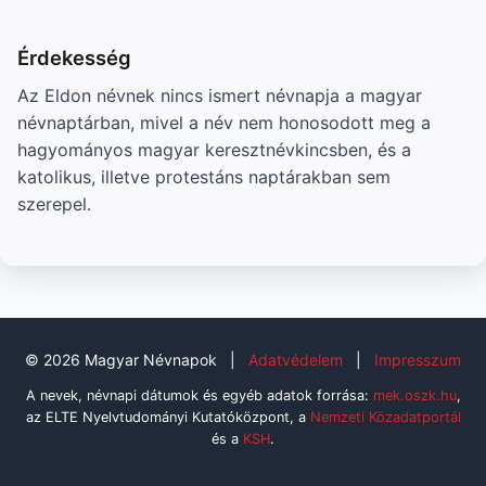
Érdekesség
Az Eldon névnek nincs ismert névnapja a magyar
névnaptárban, mivel a név nem honosodott meg a
hagyományos magyar keresztnévkincsben, és a
katolikus, illetve protestáns naptárakban sem
szerepel.
© 2026 Magyar Névnapok
|
Adatvédelem
|
Impresszum
A nevek, névnapi dátumok és egyéb adatok forrása:
mek.oszk.hu
,
az ELTE Nyelvtudományi Kutatóközpont, a
Nemzeti Közadatportál
és a
KSH
.