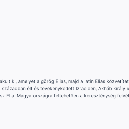
lakult ki, amelyet a görög Elias, majd a latin Elias közvetí
e. 9. században élt és tevékenykedett Izraelben, Akháb királ
 olasz Elia. Magyarországra feltehetően a kereszténység felvét