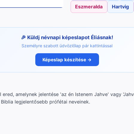
Eszmeralda
Hartvig
Küldj névnapi képeslapot Éliásnak!
Személyre szabott üdvözlőlap pár kattintással
Képeslap készítése →
l ered, amelynek jelentése 'az én Istenem Jahve' vagy 'Jahv
a Biblia legjelentősebb prófétai neveinek.