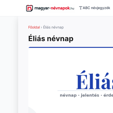
ABC névjegyzék
Főoldal
› Éliás névnap
Éliás névnap