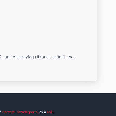
., ami viszonylag ritkának számít, és a
 a
Nemzeti Közadatportál
és a
KSH
.