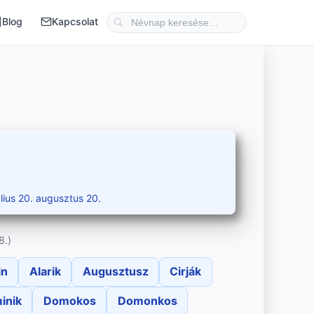
Blog
Kapcsolat
úlius 20.
·
augusztus 20.
8.)
in
Alarik
Augusztusz
Cirják
inik
Domokos
Domonkos