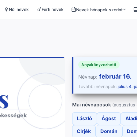
Női nevek
Férfi nevek
Nevek hónapok szerint
Anyakönyvezhető
február 16.
Névnap:
További névnapok:
július 4.
·
j
Mai névnaposok
(augusztus 
László
Ágost
Alad
Cirjék
Domán
Dom