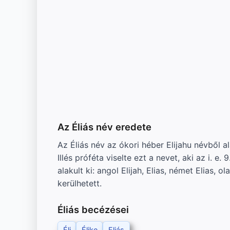
Az Éliás név eredete
Az Éliás név az ókori héber Elijahu névből a
Illés próféta viselte ezt a nevet, aki az i. 
alakult ki: angol Elijah, Elias, német Elias,
kerülhetett.
Éliás becézései
Éli
Élike
Eljás