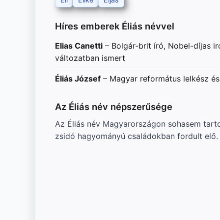
Híres emberek Éliás névvel
Elias Canetti
– Bolgár-brit író, Nobel-díjas
változatban ismert
Éliás József
– Magyar református lelkész és 
Az Éliás név népszerűsége
Az Éliás név Magyarországon sohasem tartozo
zsidó hagyományú családokban fordult elő. 