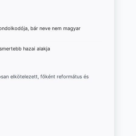
 gondolkodója, bár neve nem magyar
ismertebb hazai alakja
san elkötelezett, főként református és