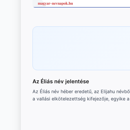
Az Éliás név jelentése
Az Éliás név héber eredetű, az Elijahu névbő
a vallási elkötelezettség kifejezője, egyike 