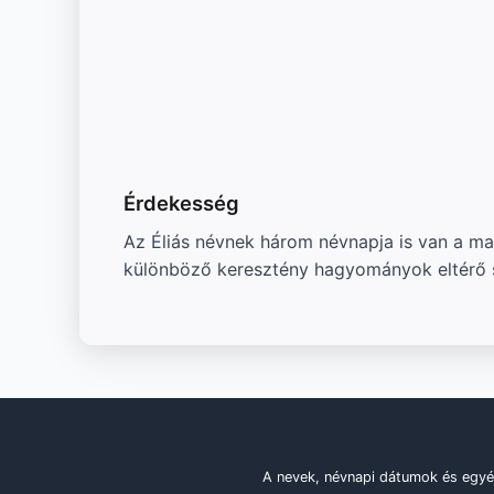
Érdekesség
Az Éliás névnek három névnapja is van a magy
különböző keresztény hagyományok eltérő sz
A nevek, névnapi dátumok és egyé