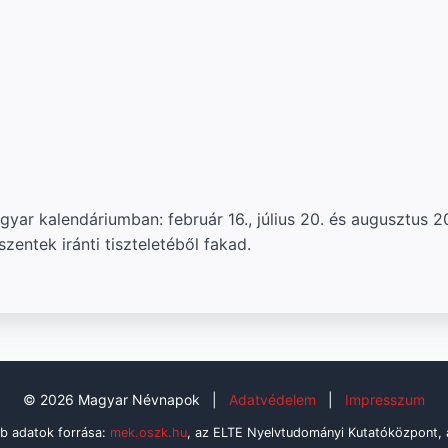
ar kalendáriumban: február 16., július 20. és augusztus 20
entek iránti tiszteletéből fakad.
© 2026 Magyar Névnapok
|
Adatvédelem
|
Impresszum
b adatok forrása:
mek.oszk.hu
, az ELTE Nyelvtudományi Kutatóközpont,