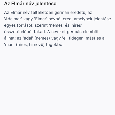
Az Elmár név jelentése
Az Elmár név feltehetően germán eredetű, az
'Adelmar' vagy 'Elmar' névből ered, amelynek jelentése
egyes források szerint 'nemes' és 'híres'
összetételéből fakad. A név két germán elemből
állhat: az 'adal' (nemes) vagy 'el' (idegen, más) és a
'mari' (híres, hírnevű) tagokból.