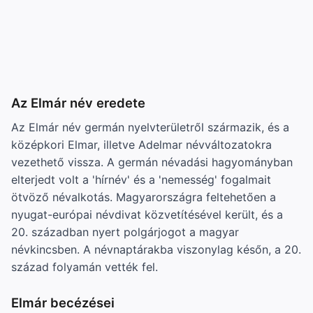
Az Elmár név eredete
Az Elmár név germán nyelvterületről származik, és a
középkori Elmar, illetve Adelmar névváltozatokra
vezethető vissza. A germán névadási hagyományban
elterjedt volt a 'hírnév' és a 'nemesség' fogalmait
ötvöző névalkotás. Magyarországra feltehetően a
nyugat-európai névdivat közvetítésével került, és a
20. században nyert polgárjogot a magyar
névkincsben. A névnaptárakba viszonylag későn, a 20.
század folyamán vették fel.
Elmár becézései