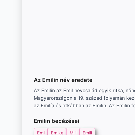
Az Emilin név eredete
Az Emilin az Emil névcsalád egyik ritka, nő
Magyarországon a 19. század folyamán kezdté
az Emilía és ritkábban az Emilin. Az Emilin 
Emilin becézései
Emi
Emike
Mili
Emili