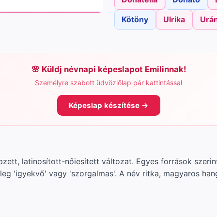
Kötöny
Ulrika
Urán
Küldj névnapi képeslapot Emilinnak!
Személyre szabott üdvözlőlap pár kattintással
Képeslap készítése →
zett, latinosított-nőiesített változat. Egyes források szeri
leg 'igyekvő' vagy 'szorgalmas'. A név ritka, magyaros ha