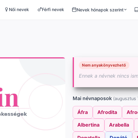
Női nevek
Férfi nevek
Nevek hónapok szerint
Nem anyakönyvezhető
Ennek a névnek nincs is
Mai névnaposok
(augusztus 7
Áfra
Afrodita
Afro
Albertina
Arabella
Donatella
Donátó