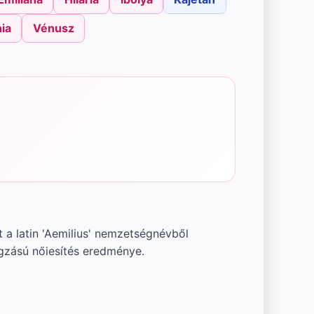
ia
Vénusz
nt a latin 'Aemilius' nemzetségnévből
ngzású nőiesítés eredménye.