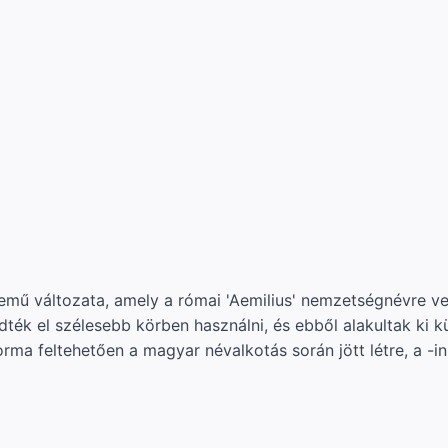
nemű változata, amely a római 'Aemilius' nemzetségnévre ve
k el szélesebb körben használni, és ebből alakultak ki kül
forma feltehetően a magyar névalkotás során jött létre, a -i