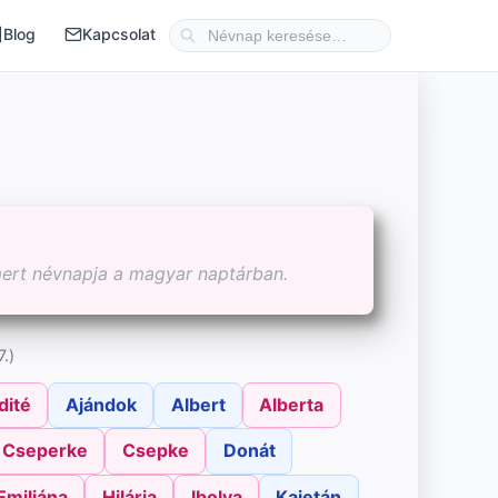
Blog
Kapcsolat
mert névnapja a magyar naptárban.
.)
dité
Ajándok
Albert
Alberta
Cseperke
Csepke
Donát
Emiliána
Hilária
Ibolya
Kajetán