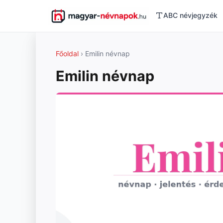
ABC névjegyzék
Főoldal
› Emilin névnap
Emilin névnap