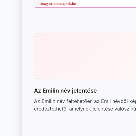
Az Emilin név jelentése
Az Emilin név feltehetően az Emil névből kép
eredeztethető, amelynek jelentése valószínű