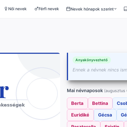
Női nevek
Férfi nevek
Nevek hónapok szerint
Anyakönyvezhető
Ennek a névnek nincs is
Mai névnaposok
(augusztus 
Berta
Bettina
Cso
Euridiké
Gécsa
Gé
Pasztorella
Szixtin