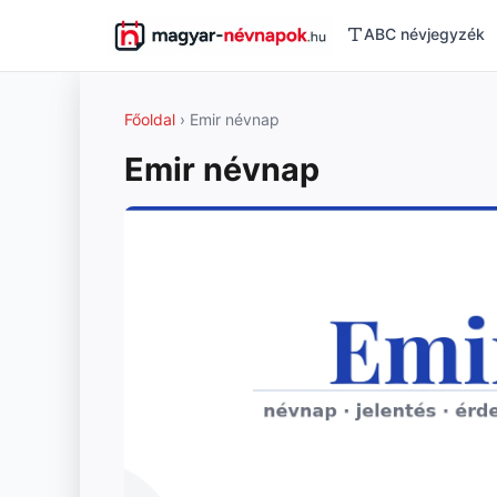
ABC névjegyzék
Főoldal
› Emir névnap
Emir névnap