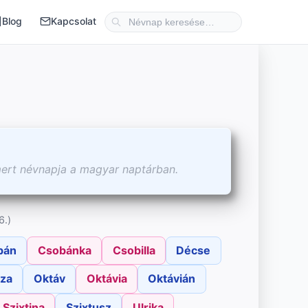
Blog
Kapcsolat
mert névnapja a magyar naptárban.
6.)
bán
Csobánka
Csobilla
Décse
za
Oktáv
Oktávia
Oktávián
Szixtina
Szixtusz
Ulrika