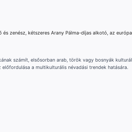
és zenész, kétszeres Arany Pálma-díjas alkotó, az európa
ának számít, elsősorban arab, török vagy bosnyák kulturáli
előfordulása a multikulturális névadási trendek hatására.