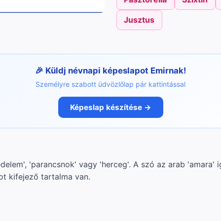
Jusztus
Küldj névnapi képeslapot Emirnak!
Személyre szabott üdvözlőlap pár kattintással
Képeslap készítése →
edelem', 'parancsnok' vagy 'herceg'. A szó az arab 'amara' i
ot kifejező tartalma van.