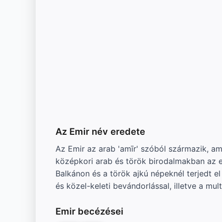
Az Emir név eredete
Az Emir az arab 'amīr' szóból származik, am
középkori arab és török birodalmakban az e
Balkánon és a török ajkú népeknél terjedt e
és közel-keleti bevándorlással, illetve a mul
Emir becézései