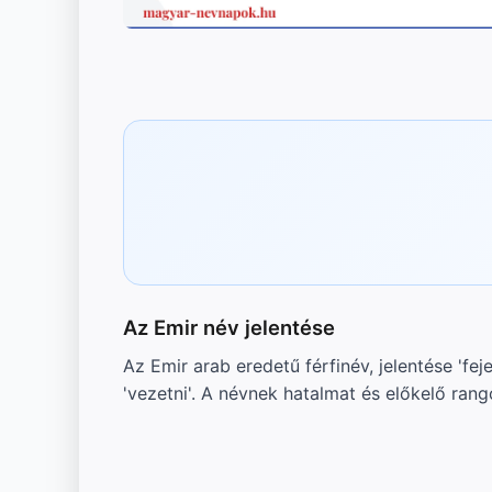
Az Emir név jelentése
Az Emir arab eredetű férfinév, jelentése 'fej
'vezetni'. A névnek hatalmat és előkelő rang