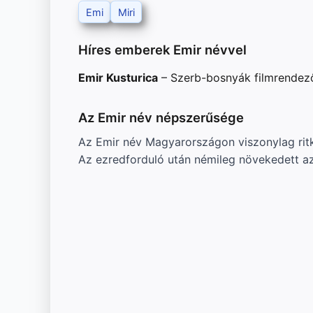
Emi
Miri
Híres emberek Emir névvel
Emir Kusturica
– Szerb-bosnyák filmrendező 
Az Emir név népszerűsége
Az Emir név Magyarországon viszonylag ritk
Az ezredforduló után némileg növekedett az 