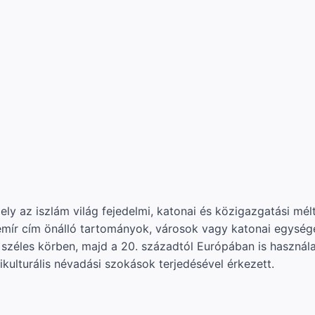
ely az iszlám világ fejedelmi, katonai és közigazgatási m
mír cím önálló tartományok, városok vagy katonai egységek 
l széles körben, majd a 20. századtól Európában is használ
tikulturális névadási szokások terjedésével érkezett.