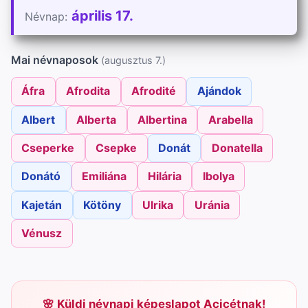
április 17.
Névnap:
Mai névnaposok
(augusztus 7.)
Áfra
Afrodita
Afrodité
Ajándok
Albert
Alberta
Albertina
Arabella
Cseperke
Csepke
Donát
Donatella
Donátó
Emiliána
Hilária
Ibolya
Kajetán
Kötöny
Ulrika
Uránia
Vénusz
Küldj névnapi képeslapot Acicétnak!