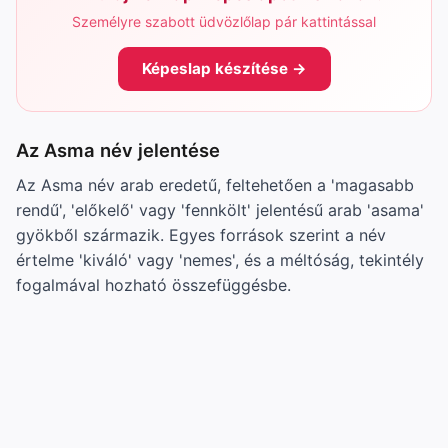
Személyre szabott üdvözlőlap pár kattintással
Képeslap készítése →
Az Asma név jelentése
Az Asma név arab eredetű, feltehetően a 'magasabb
rendű', 'előkelő' vagy 'fennkölt' jelentésű arab 'asama'
gyökből származik. Egyes források szerint a név
értelme 'kiváló' vagy 'nemes', és a méltóság, tekintély
fogalmával hozható összefüggésbe.