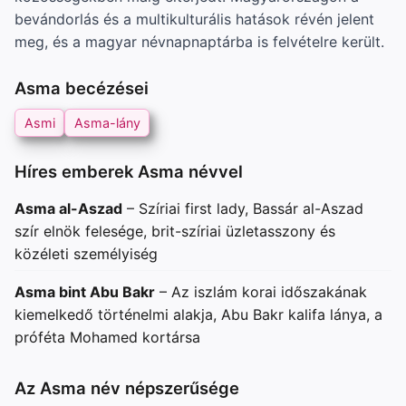
bevándorlás és a multikulturális hatások révén jelent
meg, és a magyar névnapnaptárba is felvételre került.
Asma becézései
Asmi
Asma-lány
Híres emberek Asma névvel
Asma al-Aszad
– Szíriai first lady, Bassár al-Aszad
szír elnök felesége, brit-szíriai üzletasszony és
közéleti személyiség
Asma bint Abu Bakr
– Az iszlám korai időszakának
kiemelkedő történelmi alakja, Abu Bakr kalifa lánya, a
próféta Mohamed kortársa
Az Asma név népszerűsége