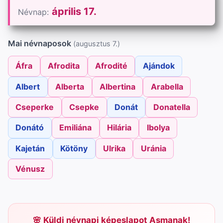
április 17.
Névnap:
Mai névnaposok
(augusztus 7.)
Áfra
Afrodita
Afrodité
Ajándok
Albert
Alberta
Albertina
Arabella
Cseperke
Csepke
Donát
Donatella
Donátó
Emiliána
Hilária
Ibolya
Kajetán
Kötöny
Ulrika
Uránia
Vénusz
Küldj névnapi képeslapot Asmanak!