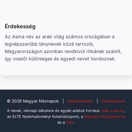
Érdekesség
Az Asma név az arab világ számos országában a
legnépszerűbb lánynevek közé tartozik,
Magyarországon azonban rendkívül ritkának számít,
így viselői különleges és egyedi nevet hordoznak.
© 2026 Magyar Névnapok
|
Adatvédelem
|
Impresszum
A nevek, névnapi dátumok és egyéb adatok forrása:
mek.oszk.hu
,
az ELTE Nyelvtudományi Kutatóközpont, a
Nemzeti Közadatportál
és a
KSH
.