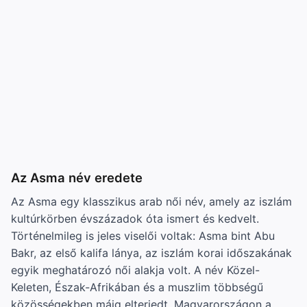
Az Asma név eredete
Az Asma egy klasszikus arab női név, amely az iszlám
kultúrkörben évszázadok óta ismert és kedvelt.
Történelmileg is jeles viselői voltak: Asma bint Abu
Bakr, az első kalifa lánya, az iszlám korai időszakának
egyik meghatározó női alakja volt. A név Közel-
Keleten, Észak-Afrikában és a muszlim többségű
közösségekben máig elterjedt. Magyarországon a