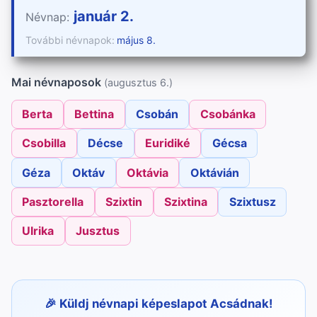
január 2.
Névnap:
További névnapok:
május 8.
Mai névnaposok
(augusztus 6.)
Berta
Bettina
Csobán
Csobánka
Csobilla
Décse
Euridiké
Gécsa
Géza
Oktáv
Oktávia
Oktávián
Pasztorella
Szixtin
Szixtina
Szixtusz
Ulrika
Jusztus
Küldj névnapi képeslapot Acsádnak!