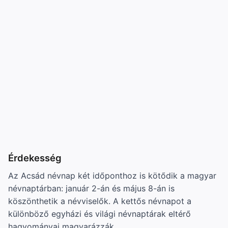
Érdekesség
Az Acsád névnap két időponthoz is kötődik a magyar
névnaptárban: január 2-án és május 8-án is
köszönthetik a névviselők. A kettős névnapot a
különböző egyházi és világi névnaptárak eltérő
hagyományai magyarázzák.