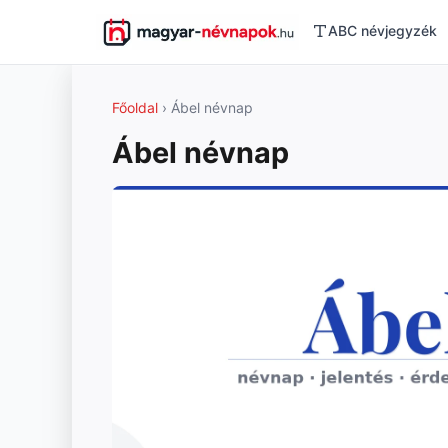
ABC névjegyzék
Főoldal
› Ábel névnap
Ábel névnap