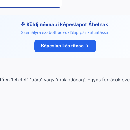
Küldj névnapi képeslapot Ábelnak!
Személyre szabott üdvözlőlap pár kattintással
Képeslap készítése →
ően 'lehelet', 'pára' vagy 'mulandóság'. Egyes források szer