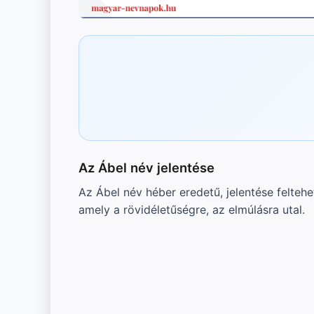
Az Ábel név jelentése
Az Ábel név héber eredetű, jelentése feltehet
amely a rövidéletűségre, az elmúlásra utal.