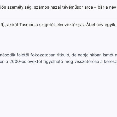
ós személyiség, számos hazai tévéműsor arca – bár a név nő
), akiről Tasmánia szigetét elnevezték; az Ábel név egyik 
odik felétől fokozatosan ritkuló, de napjainkban ismét né
sen a 2000-es évektől figyelhető meg visszatérése a keres