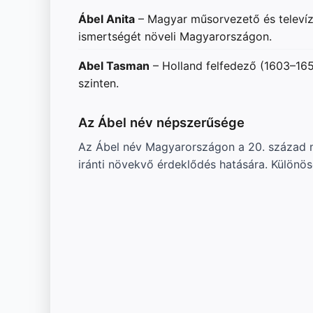
Ábel Anita
– Magyar műsorvezető és televízi
ismertségét növeli Magyarországon.
Abel Tasman
– Holland felfedező (1603–1659
szinten.
Az Ábel név népszerűsége
Az Ábel név Magyarországon a 20. század más
iránti növekvő érdeklődés hatására. Különö