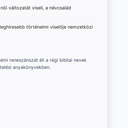
i változatát viseli, a névcsalád
leghíresebb történelmi viselője nemzetközi
mi reneszánszát éli a régi bibliai nevek
ztelési anyakönyvekben.