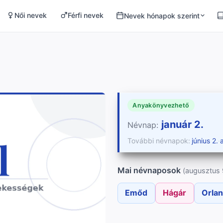
Női nevek
Férfi nevek
Nevek hónapok szerint
Anyakönyvezhető
január 2.
Névnap:
További névnapok:
június 2.
·
Mai névnaposok
(augusztus 
Emőd
Hágár
Orla