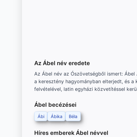
Az Ábel név eredete
Az Ábel név az Ószövetségből ismert: Ábel Ád
a keresztény hagyományban elterjedt, és a
felvételével, latin egyházi közvetítéssel kerül
Ábel becézései
Ábi
Ábika
Béla
Híres emberek Ábel névvel