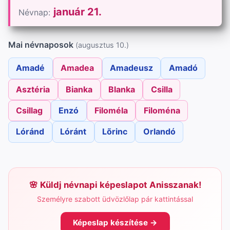
január 21.
Névnap:
Mai névnaposok
(augusztus 10.)
Amadé
Amadea
Amadeusz
Amadó
Asztéria
Bianka
Blanka
Csilla
Csillag
Enzó
Filoméla
Filoména
Lóránd
Lóránt
Lõrinc
Orlandó
Küldj névnapi képeslapot Anisszanak!
Személyre szabott üdvözlőlap pár kattintással
Képeslap készítése →