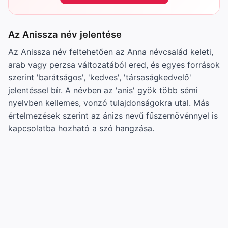
Az Anissza név jelentése
Az Anissza név feltehetően az Anna névcsalád keleti,
arab vagy perzsa változatából ered, és egyes források
szerint 'barátságos', 'kedves', 'társaságkedvelő'
jelentéssel bír. A névben az 'anis' gyök több sémi
nyelvben kellemes, vonzó tulajdonságokra utal. Más
értelmezések szerint az ánizs nevű fűszernövénnyel is
kapcsolatba hozható a szó hangzása.