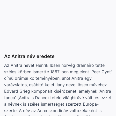
Az Anitra név eredete
Az Anitra nevet Henrik Ibsen norvég drámaíró tette
széles körben ismertté 1867-ben megjelent 'Peer Gynt'
című drámai költeményében, ahol Anitra egy
varázslatos, csábító keleti lány neve. Ibsen művéhez
Edvard Grieg komponált kísérőzenét, amelynek 'Anitra
tánca' (Anitra's Dance) tétele világhírűvé vált, és ezzel
a névnek is széles ismertséget szerzett Európa-
szerte. A név az Anna skandináv változékaként is