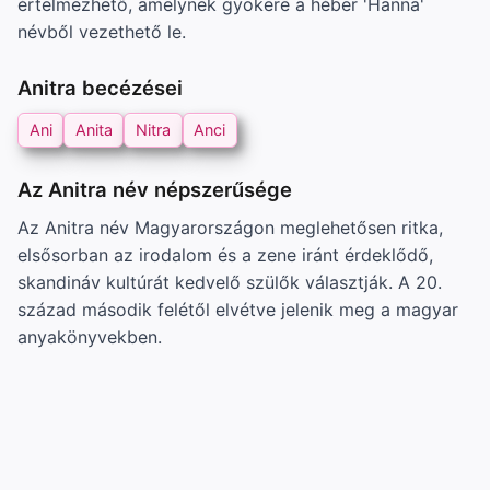
értelmezhető, amelynek gyökere a héber 'Hanna'
névből vezethető le.
Anitra becézései
Ani
Anita
Nitra
Anci
Az Anitra név népszerűsége
Az Anitra név Magyarországon meglehetősen ritka,
elsősorban az irodalom és a zene iránt érdeklődő,
skandináv kultúrát kedvelő szülők választják. A 20.
század második felétől elvétve jelenik meg a magyar
anyakönyvekben.