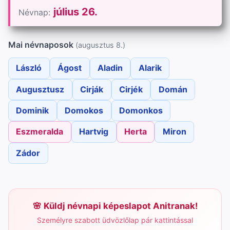
július 26.
Névnap:
Mai névnaposok
(augusztus 8.)
László
Ágost
Aladin
Alarik
Augusztusz
Cirják
Cirjék
Domán
Dominik
Domokos
Domonkos
Eszmeralda
Hartvig
Herta
Miron
Zádor
Küldj névnapi képeslapot Anitranak!
Személyre szabott üdvözlőlap pár kattintással