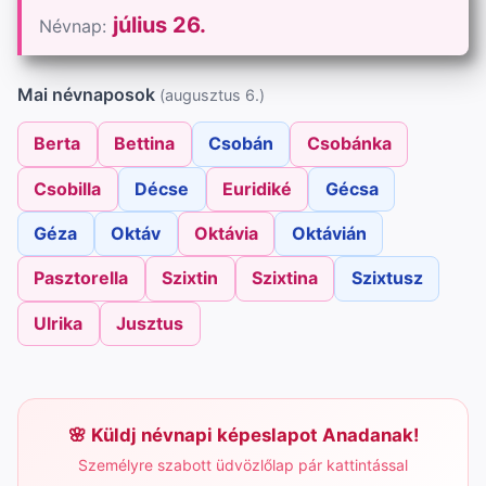
július 26.
Névnap:
Mai névnaposok
(augusztus 6.)
Berta
Bettina
Csobán
Csobánka
Csobilla
Décse
Euridiké
Gécsa
Géza
Oktáv
Oktávia
Oktávián
Pasztorella
Szixtin
Szixtina
Szixtusz
Ulrika
Jusztus
Küldj névnapi képeslapot Anadanak!
Személyre szabott üdvözlőlap pár kattintással