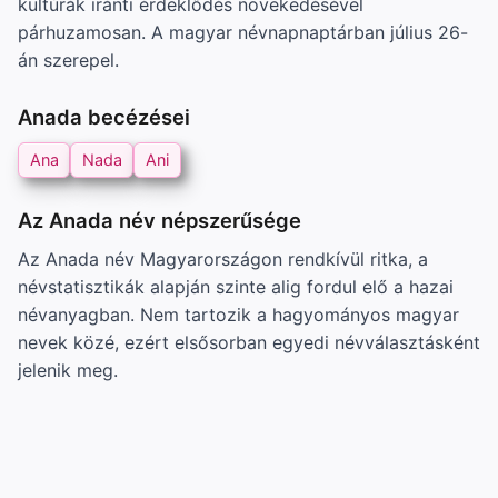
kultúrák iránti érdeklődés növekedésével
párhuzamosan. A magyar névnapnaptárban július 26-
án szerepel.
Anada becézései
Ana
Nada
Ani
Az Anada név népszerűsége
Az Anada név Magyarországon rendkívül ritka, a
névstatisztikák alapján szinte alig fordul elő a hazai
névanyagban. Nem tartozik a hagyományos magyar
nevek közé, ezért elsősorban egyedi névválasztásként
jelenik meg.