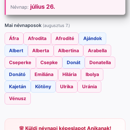
július 26.
Névnap:
Mai névnaposok
(augusztus 7.)
Áfra
Afrodita
Afrodité
Ajándok
Albert
Alberta
Albertina
Arabella
Cseperke
Csepke
Donát
Donatella
Donátó
Emiliána
Hilária
Ibolya
Kajetán
Kötöny
Ulrika
Uránia
Vénusz
Küldj névnapi képeslapot Anikanak!