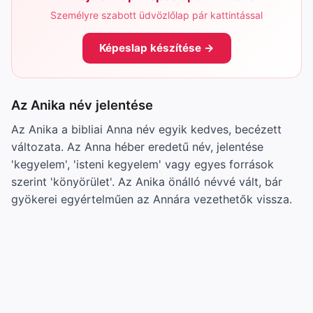
Személyre szabott üdvözlőlap pár kattintással
Képeslap készítése →
Az Anika név jelentése
Az Anika a bibliai Anna név egyik kedves, becézett
változata. Az Anna héber eredetű név, jelentése
'kegyelem', 'isteni kegyelem' vagy egyes források
szerint 'könyörület'. Az Anika önálló névvé vált, bár
gyökerei egyértelműen az Annára vezethetők vissza.