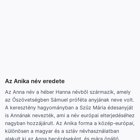
Az Anika név eredete
Az Anna név a héber Hanna névből származik, amely
az Ószövetségben Sámuel próféta anyjának neve volt.
A keresztény hagyományban a Szűz Mária édesanyját
is Annának nevezték, ami a név európai elterjedéséhez
nagyban hozzájárult. Az Anika forma a közép-európai,
különösen a magyar és a szláv névhasználatban
alakult ki az Anna becézéseként, és mára önálló