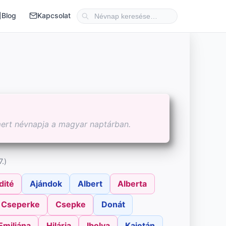
Blog
Kapcsolat
mert névnapja a magyar naptárban.
.)
dité
Ajándok
Albert
Alberta
Cseperke
Csepke
Donát
Emiliána
Hilária
Ibolya
Kajetán