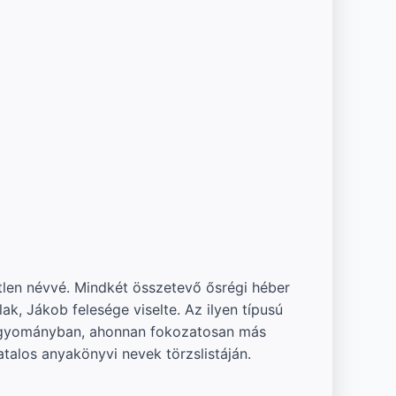
len névvé. Mindkét összetevő ősrégi héber
ak, Jákob felesége viselte. Az ilyen típusú
hagyományban, ahonnan fokozatosan más
talos anyakönyvi nevek törzslistáján.