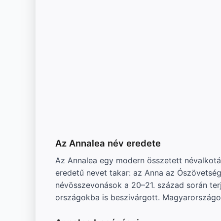
Az Annalea név eredete
Az Annalea egy modern összetett névalkotá
eredetű nevet takar: az Anna az Ószövetségbő
névösszevonások a 20–21. század során te
országokba is beszivárgott. Magyarországon