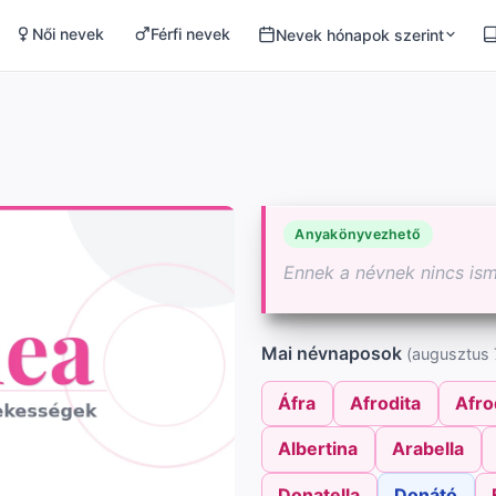
Női nevek
Férfi nevek
Nevek hónapok szerint
Anyakönyvezhető
Ennek a névnek nincs is
Mai névnaposok
(augusztus 7
Áfra
Afrodita
Afro
Albertina
Arabella
Donatella
Donátó