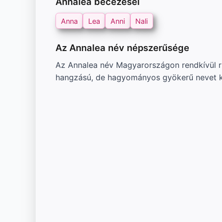
Annalea becézései
Anna
Lea
Anni
Nali
Az Annalea név népszerűsége
Az Annalea név Magyarországon rendkívül rit
hangzású, de hagyományos gyökerű nevet 