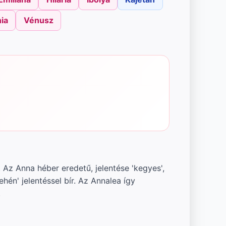
ia
Vénusz
Az Anna héber eredetű, jelentése 'kegyes',
hén' jelentéssel bír. Az Annalea így
.