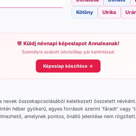
Kötöny
Ulrika
Urán
Küldj névnapi képeslapot Annaleanak!
Személyre szabott üdvözlőlap pár kattintással
Képeslap készítése →
a nevek összekapcsolásából keletkezett összetett névként. 
ntén héber gyökerű, egyes források szerint 'fáradt' vagy 'te
lmezhető, amelynek pontos, önálló jelentése nem rögzített