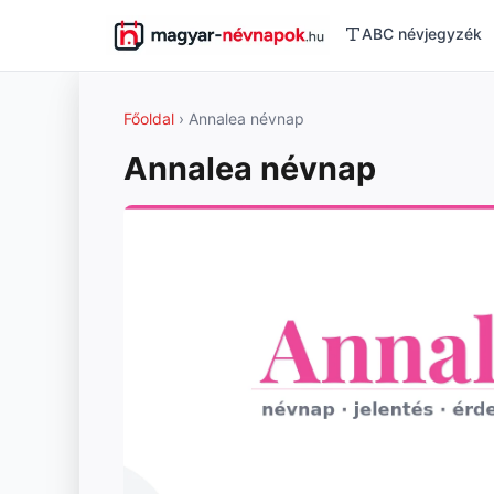
ABC névjegyzék
Főoldal
› Annalea névnap
Annalea névnap