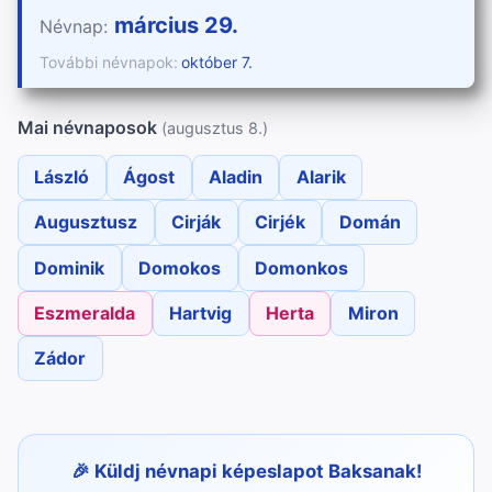
március 29.
Névnap:
További névnapok:
október 7.
Mai névnaposok
(augusztus 8.)
László
Ágost
Aladin
Alarik
Augusztusz
Cirják
Cirjék
Domán
Dominik
Domokos
Domonkos
Eszmeralda
Hartvig
Herta
Miron
Zádor
Küldj névnapi képeslapot Baksanak!