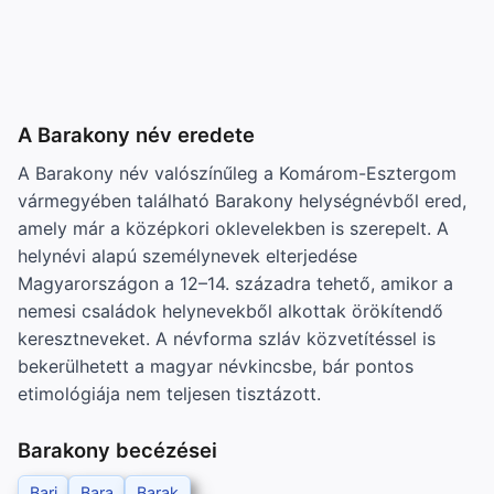
A Barakony név eredete
A Barakony név valószínűleg a Komárom-Esztergom
vármegyében található Barakony helységnévből ered,
amely már a középkori oklevelekben is szerepelt. A
helynévi alapú személynevek elterjedése
Magyarországon a 12–14. századra tehető, amikor a
nemesi családok helynevekből alkottak örökítendő
keresztneveket. A névforma szláv közvetítéssel is
bekerülhetett a magyar névkincsbe, bár pontos
etimológiája nem teljesen tisztázott.
Barakony becézései
Bari
Bara
Barak