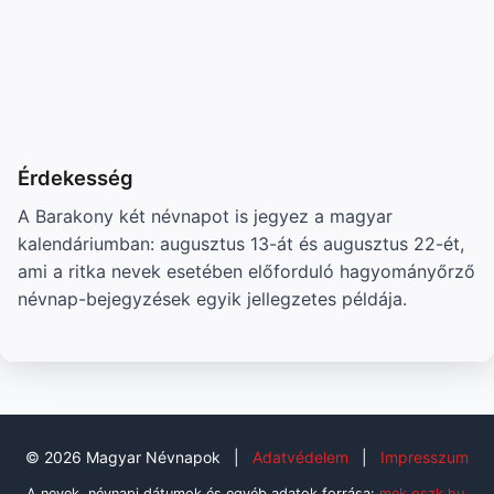
Érdekesség
A Barakony két névnapot is jegyez a magyar
kalendáriumban: augusztus 13-át és augusztus 22-ét,
ami a ritka nevek esetében előforduló hagyományőrző
névnap-bejegyzések egyik jellegzetes példája.
© 2026 Magyar Névnapok
|
Adatvédelem
|
Impresszum
A nevek, névnapi dátumok és egyéb adatok forrása:
mek.oszk.hu
,