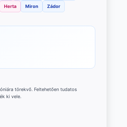
Herta
Miron
Zádor
móniára törekvő. Feltehetően tudatos
k ki vele.