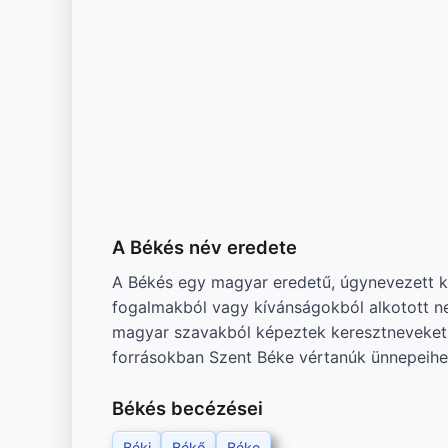
A Békés név eredete
A Békés egy magyar eredetű, úgynevezett köz
fogalmakból vagy kívánságokból alkotott ne
magyar szavakból képeztek keresztneveket.
forrásokban Szent Béke vértanúk ünnepeihe
Békés becézései
Béki
Békő
Béke