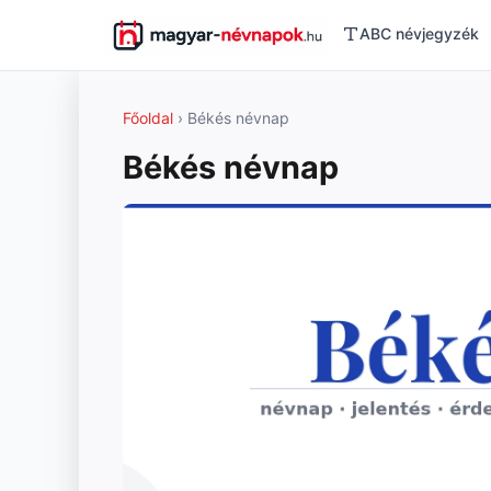
ABC névjegyzék
Főoldal
› Békés névnap
Békés névnap