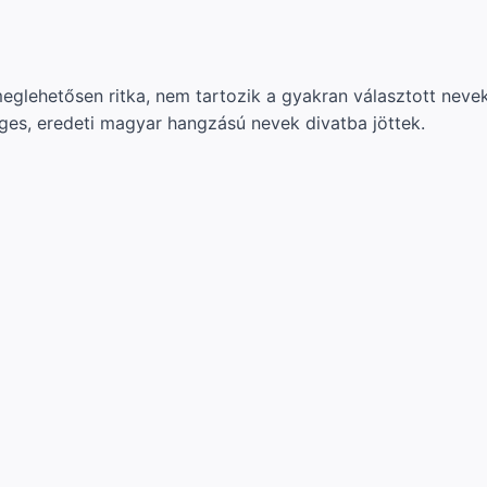
glehetősen ritka, nem tartozik a gyakran választott neve
leges, eredeti magyar hangzású nevek divatba jöttek.