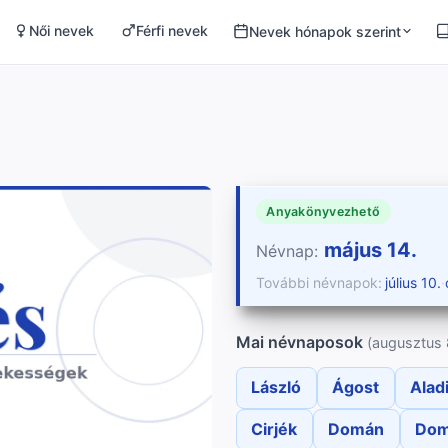
Női nevek
Férfi nevek
Nevek hónapok szerint
Anyakönyvezhető
május 14.
Névnap:
További névnapok:
július 10.
·
Mai névnaposok
(augusztus 
László
Ágost
Alad
Cirjék
Domán
Dom