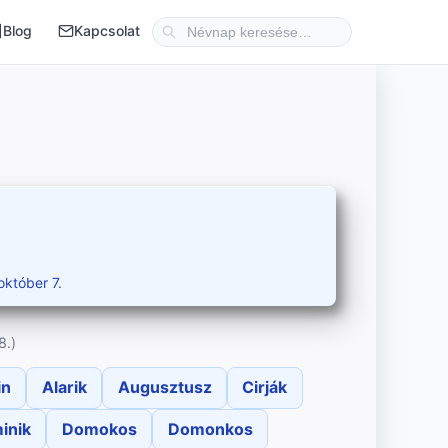
Blog
Kapcsolat
október 7.
8.)
in
Alarik
Augusztusz
Cirják
inik
Domokos
Domonkos