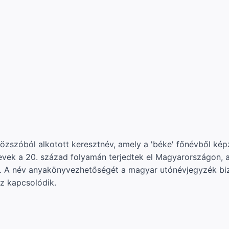
szóból alkotott keresztnév, amely a 'béke' főnévből képzet
vek a 20. század folyamán terjedtek el Magyarországon, a
 A név anyakönyvezhetőségét a magyar utónévjegyzék biz
z kapcsolódik.