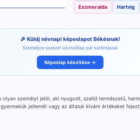
Eszmeralda
Hartvig
Küldj névnapi képeslapot Békésnak!
Személyre szabott üdvözlőlap pár kattintással
Képeslap készítése →
 olyan személyt jelöl, aki nyugodt, szelíd természetű, har
gyermekük jellemét vagy az általuk kívánt értékeket fejezté