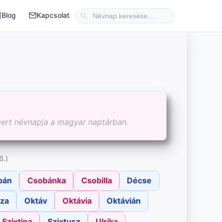
Blog
Kapcsolat
mert névnapja a magyar naptárban.
6.)
bán
Csobánka
Csobilla
Décse
za
Oktáv
Oktávia
Oktávián
Szixtina
Szixtusz
Ulrika