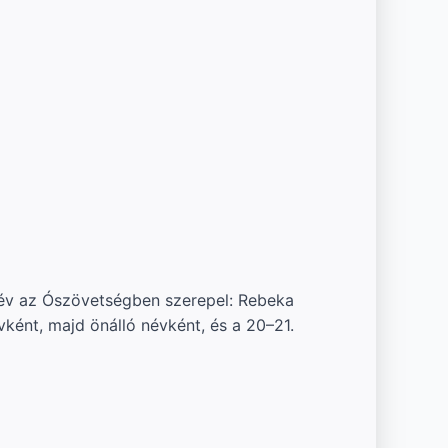
név az Ószövetségben szerepel: Rebeka
vként, majd önálló névként, és a 20–21.