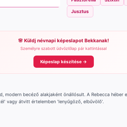
Jusztus
Küldj névnapi képeslapot Bekkanak!
Személyre szabott üdvözlőlap pár kattintással
Képeslap készítése →
d, modern becéző alakjaként önállósult. A Rebecca héber e
tél' vagy átvitt értelemben 'lenyűgöző, elbűvölő'.