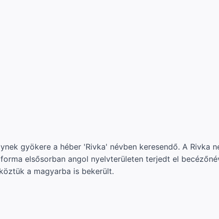
lynek gyökere a héber 'Rivka' névben keresendő. A Rivka 
 forma elsősorban angol nyelvterületen terjedt el becézőné
köztük a magyarba is bekerült.