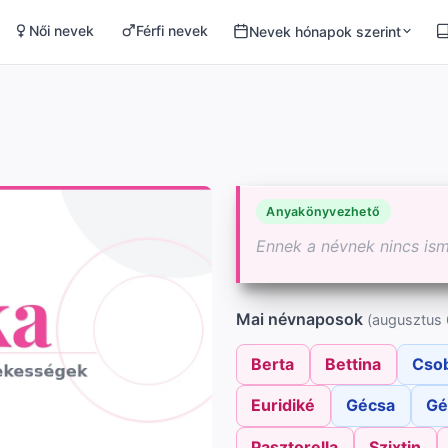
Női nevek
Férfi nevek
Nevek hónapok szerint
Anyakönyvezhető
Ennek a névnek nincs is
Mai névnaposok
(augusztus 
Berta
Bettina
Cso
Euridiké
Gécsa
Gé
Pasztorella
Szixtin