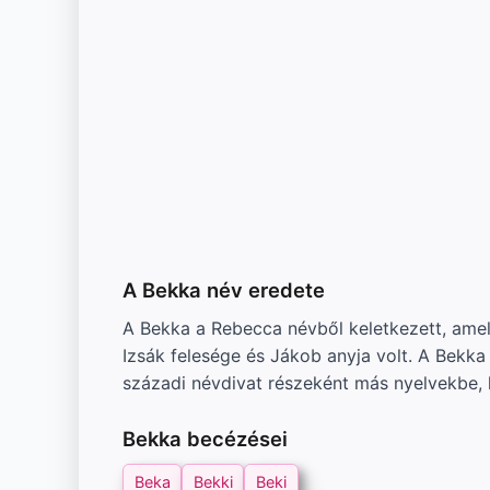
A Bekka név eredete
A Bekka a Rebecca névből keletkezett, ame
Izsák felesége és Jákob anyja volt. A Bekka
századi névdivat részeként más nyelvekbe, 
Bekka becézései
Beka
Bekki
Beki