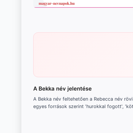
A Bekka név jelentése
A Bekka név feltehetően a Rebecca név rövi
egyes források szerint 'hurokkal fogott', 'kö