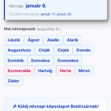
január 6.
Névnap:
További névnapok:
január 11.
·
június 20.
Mai névnaposok
(augusztus 8.)
László
Ágost
Aladin
Alarik
Augusztusz
Cirják
Cirjék
Domán
Dominik
Domokos
Domonkos
Eszmeralda
Hartvig
Herta
Miron
Zádor
Küldj névnapi képeslapot Boldizsárnak!