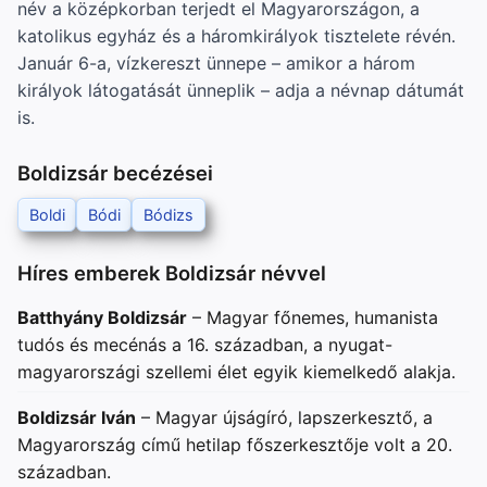
név a középkorban terjedt el Magyarországon, a
katolikus egyház és a háromkirályok tisztelete révén.
Január 6-a, vízkereszt ünnepe – amikor a három
királyok látogatását ünneplik – adja a névnap dátumát
is.
Boldizsár becézései
Boldi
Bódi
Bódizs
Híres emberek Boldizsár névvel
Batthyány Boldizsár
– Magyar főnemes, humanista
tudós és mecénás a 16. században, a nyugat-
magyarországi szellemi élet egyik kiemelkedő alakja.
Boldizsár Iván
– Magyar újságíró, lapszerkesztő, a
Magyarország című hetilap főszerkesztője volt a 20.
században.