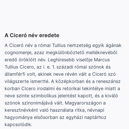
A Ciceró név eredete
A Ciceró név a római Tullius nemzetség egyik ágának
cognomenje, azaz megkülönböztető melléknevéből
eredő öröklött név. Leghíresebb viselője Marcus
Tullius Cicero, az i. e. 1. századi római szónok és
államférfi volt, akinek neve révén vált a Ciceró szó
világszerte ismertté. A középkorban és a reneszánsz
korban Cicero irodalmi és retorikai tekintélye miatt a
neve szinte szimbolikus jelentést kapott, és a kiváló
szónok szinonimájává vált. Magyarországon a
keresztnévként való használata ritka, névnapi
hagyománya elsősorban az egyházi naptárhoz
kapcsolódik.