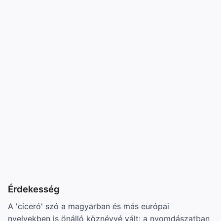
Érdekesség
A 'ciceró' szó a magyarban és más európai
nyelvekben is önálló köznévvé vált: a nyomdászatban