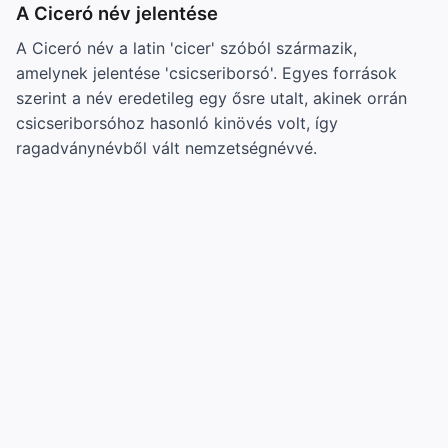
A Ciceró név jelentése
A Ciceró név a latin 'cicer' szóból származik,
amelynek jelentése 'csicseriborsó'. Egyes források
szerint a név eredetileg egy ősre utalt, akinek orrán
csicseriborsóhoz hasonló kinövés volt, így
ragadványnévből vált nemzetségnévvé.