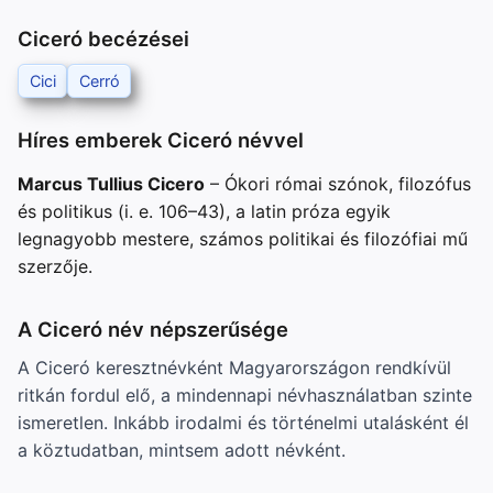
Ciceró becézései
Cici
Cerró
Híres emberek Ciceró névvel
Marcus Tullius Cicero
– Ókori római szónok, filozófus
és politikus (i. e. 106–43), a latin próza egyik
legnagyobb mestere, számos politikai és filozófiai mű
szerzője.
A Ciceró név népszerűsége
A Ciceró keresztnévként Magyarországon rendkívül
ritkán fordul elő, a mindennapi névhasználatban szinte
ismeretlen. Inkább irodalmi és történelmi utalásként él
a köztudatban, mintsem adott névként.