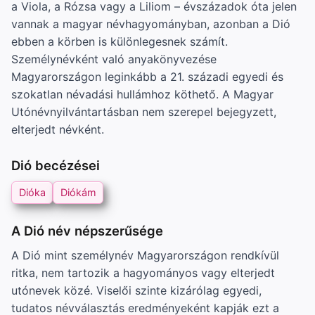
a Viola, a Rózsa vagy a Liliom – évszázadok óta jelen
vannak a magyar névhagyományban, azonban a Dió
ebben a körben is különlegesnek számít.
Személynévként való anyakönyvezése
Magyarországon leginkább a 21. századi egyedi és
szokatlan névadási hullámhoz köthető. A Magyar
Utónévnyilvántartásban nem szerepel bejegyzett,
elterjedt névként.
Dió becézései
Dióka
Diókám
A Dió név népszerűsége
A Dió mint személynév Magyarországon rendkívül
ritka, nem tartozik a hagyományos vagy elterjedt
utónevek közé. Viselői szinte kizárólag egyedi,
tudatos névválasztás eredményeként kapják ezt a