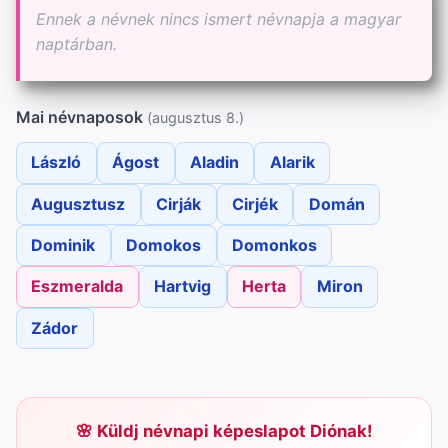
Ennek a névnek nincs ismert névnapja a magyar
naptárban.
Mai névnaposok
(augusztus 8.)
László
Ágost
Aladin
Alarik
Augusztusz
Cirják
Cirjék
Domán
Dominik
Domokos
Domonkos
Eszmeralda
Hartvig
Herta
Miron
Zádor
Küldj névnapi képeslapot Diónak!