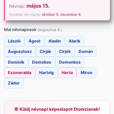
május 15.
Névnap:
További névnapok:
október 9.
·
december 6.
Mai névnaposok
(augusztus 8.)
László
Ágost
Aladin
Alarik
Augusztusz
Cirják
Cirjék
Domán
Dominik
Domokos
Domonkos
Eszmeralda
Hartvig
Herta
Miron
Zádor
Küldj névnapi képeslapot Dionízianak!