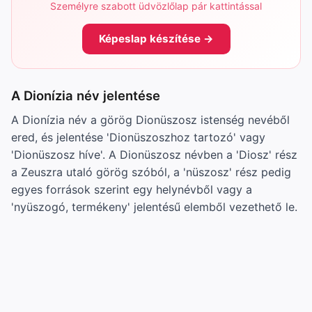
Személyre szabott üdvözlőlap pár kattintással
Képeslap készítése →
A Dionízia név jelentése
A Dionízia név a görög Dionüszosz istenség nevéből
ered, és jelentése 'Dionüszoszhoz tartozó' vagy
'Dionüszosz híve'. A Dionüszosz névben a 'Diosz' rész
a Zeuszra utaló görög szóból, a 'nüszosz' rész pedig
egyes források szerint egy helynévből vagy a
'nyüszogó, termékeny' jelentésű elemből vezethető le.