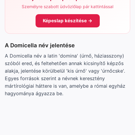
Személyre szabott üdvözlőlap pár kattintással
Képeslap készítése →
A Domicella név jelentése
A Domicella név a latin 'domina' (úrnő, háziasszony)
szóból ered, és feltehetően annak kicsinyítő képzős
alakja, jelentése körülbelül 'kis úrnő' vagy 'úrnőcske'.
Egyes források szerint a névnek keresztény
mártírológiai háttere is van, amelybe a római egyház
hagyománya ágyazza be.