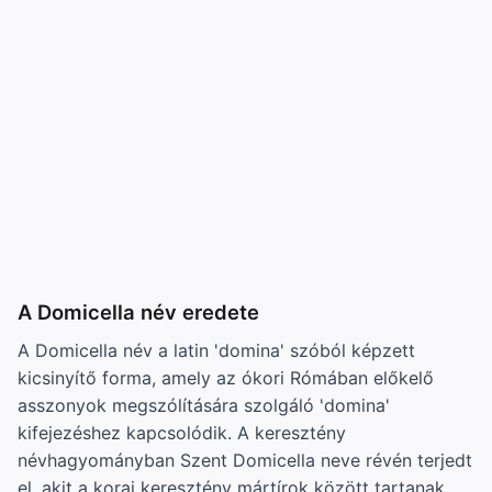
A Domicella név eredete
A Domicella név a latin 'domina' szóból képzett
kicsinyítő forma, amely az ókori Rómában előkelő
asszonyok megszólítására szolgáló 'domina'
kifejezéshez kapcsolódik. A keresztény
névhagyományban Szent Domicella neve révén terjedt
el, akit a korai keresztény mártírok között tartanak