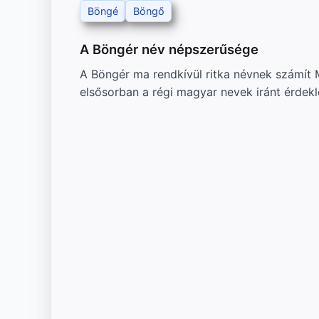
Böngé
Böngő
A Böngér név népszerűsége
A Böngér ma rendkívül ritka névnek számít 
elsősorban a régi magyar nevek iránt érdek