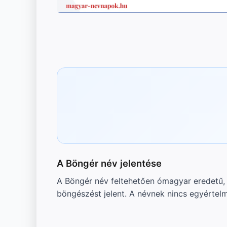
A Böngér név jelentése
A Böngér név feltehetően ómagyar eredetű, 
böngészést jelent. A névnek nincs egyértelm