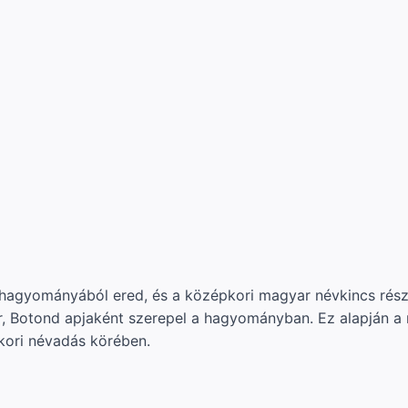
agyományából ered, és a középkori magyar névkincs részé
r, Botond apjaként szerepel a hagyományban. Ez alapján a
kori névadás körében.