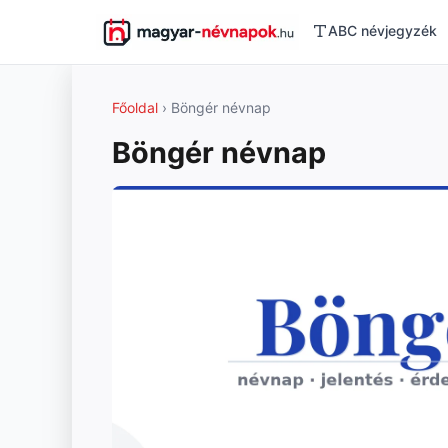
ABC névjegyzék
Főoldal
› Böngér névnap
Böngér névnap