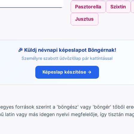
Pasztorella
Szixtin
Jusztus
Küldj névnapi képeslapot Böngérnak!
Személyre szabott üdvözlőlap pár kattintással
Képeslap készítése →
egyes források szerint a 'böngész' vagy 'böngér' tőből ere
ű latin vagy más idegen nyelvi megfelelője, így tisztán ma