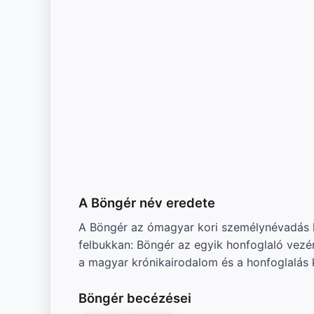
A Böngér név eredete
A Böngér az ómagyar kori személynévadás h
felbukkan: Böngér az egyik honfoglaló vezé
a magyar krónikairodalom és a honfoglalás 
Böngér becézései