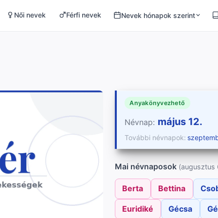
Női nevek
Férfi nevek
Nevek hónapok szerint
Anyakönyvezhető
május 12.
Névnap:
További névnapok:
szeptemb
Mai névnaposok
(augusztus 
Berta
Bettina
Cso
Euridiké
Gécsa
Gé