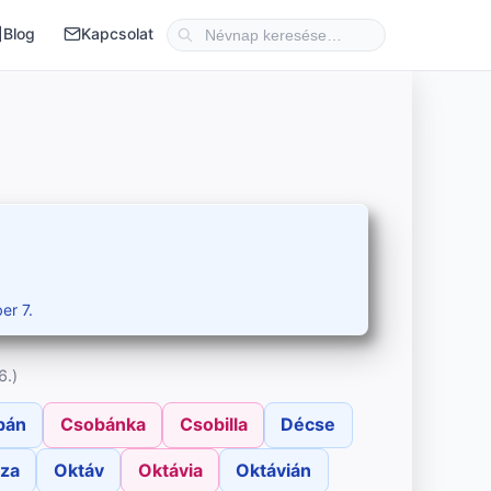
Blog
Kapcsolat
er 7.
6.)
bán
Csobánka
Csobilla
Décse
za
Oktáv
Oktávia
Oktávián