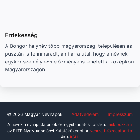
Érdekesség
A Bongor helynév több magyarországi településen és
pusztán is fennmaradt, ami arra utal, hogy a névnek
egykor személynévi előzménye is lehetett a középkori
Magyarországon.
© 2026 Magyar Névnapok
|
Adatvédelem
|
Impresszum
A nevek, névnapi dátumok és egyéb adatok forrása:
mek.oszk.hu
,
az ELTE Nyelvtudományi Kutatóközpont, a
Nemzeti Közadatportál
és a
KSH
.