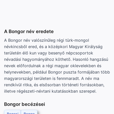
A Bongor név eredete
A Bongor név valószínűleg régi türk-mongol
névkincsből ered, és a középkori Magyar Királyság
területén élő kun vagy besenyő népcsoportok
névadási hagyományához köthető. Hasonló hangzású
nevek előfordulnak a régi magyar oklevelekben és
helynevekben, például Bongor puszta formájában több
magyarországi területen is fennmaradt. A név ma
rendkívül ritka, és elsősorban történeti forrásokban,
illetve régészeti-névtani kutatásokban szerepel.
Bongor becézései
Boncsi
Bongo