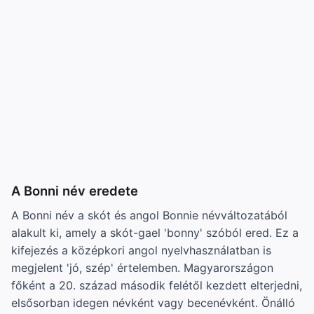
A Bonni név eredete
A Bonni név a skót és angol Bonnie névváltozatából
alakult ki, amely a skót-gael 'bonny' szóból ered. Ez a
kifejezés a középkori angol nyelvhasználatban is
megjelent 'jó, szép' értelemben. Magyarországon
főként a 20. század második felétől kezdett elterjedni,
elsősorban idegen névként vagy becenévként. Önálló