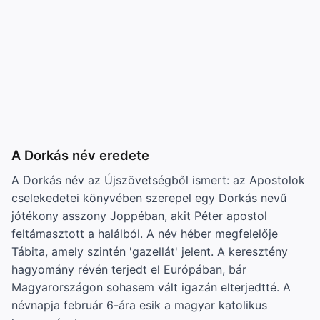
A Dorkás név eredete
A Dorkás név az Újszövetségből ismert: az Apostolok
cselekedetei könyvében szerepel egy Dorkás nevű
jótékony asszony Joppéban, akit Péter apostol
feltámasztott a halálból. A név héber megfelelője
Tábita, amely szintén 'gazellát' jelent. A keresztény
hagyomány révén terjedt el Európában, bár
Magyarországon sohasem vált igazán elterjedtté. A
névnapja február 6-ára esik a magyar katolikus