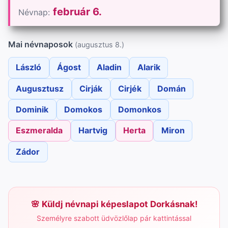
február 6.
Névnap:
Mai névnaposok
(augusztus 8.)
László
Ágost
Aladin
Alarik
Augusztusz
Cirják
Cirjék
Domán
Dominik
Domokos
Domonkos
Eszmeralda
Hartvig
Herta
Miron
Zádor
Küldj névnapi képeslapot Dorkásnak!
Személyre szabott üdvözlőlap pár kattintással