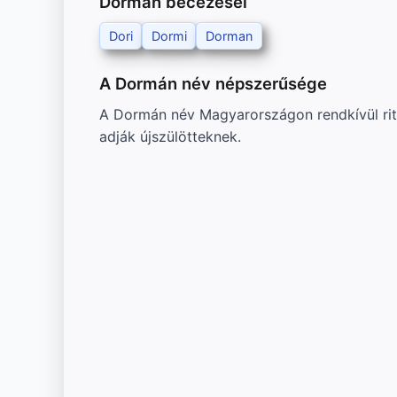
Dormán becézései
Dori
Dormi
Dorman
A Dormán név népszerűsége
A Dormán név Magyarországon rendkívül ritka
adják újszülötteknek.