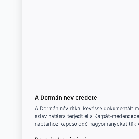
A Dormán név eredete
A Dormán név ritka, kevéssé dokumentált ma
szláv hatásra terjedt el a Kárpát-medencéb
naptárhoz kapcsolódó hagyományokat tükr