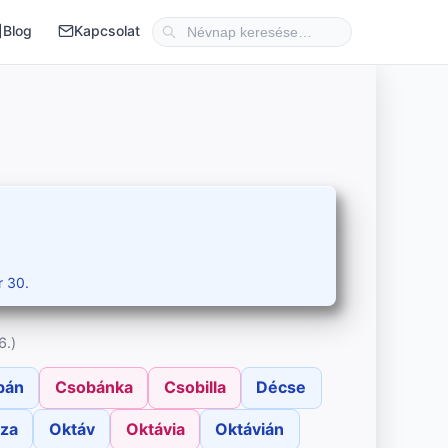
Blog
Kapcsolat
 30.
6.)
bán
Csobánka
Csobilla
Décse
za
Oktáv
Oktávia
Oktávián