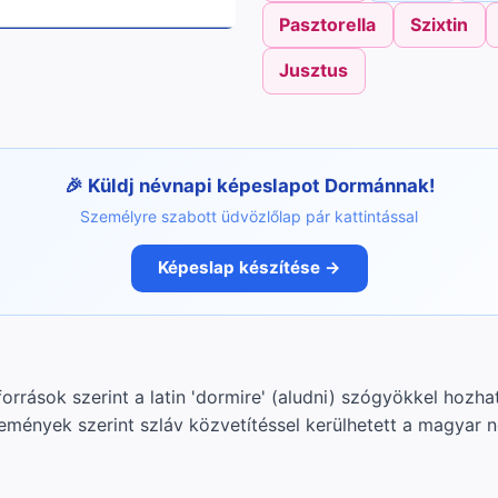
Pasztorella
Szixtin
Jusztus
Küldj névnapi képeslapot Dormánnak!
Személyre szabott üdvözlőlap pár kattintással
Képeslap készítése →
orrások szerint a latin 'dormire' (aludni) szógyökkel hozha
mények szerint szláv közvetítéssel kerülhetett a magyar 