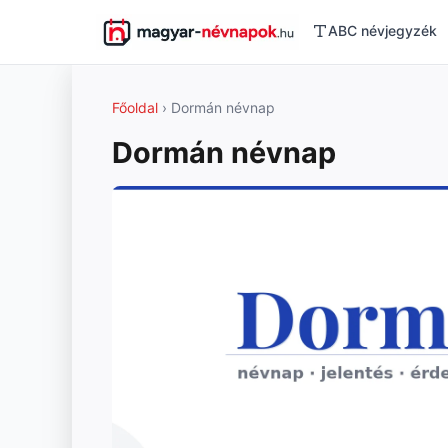
ABC névjegyzék
Főoldal
› Dormán névnap
Dormán névnap