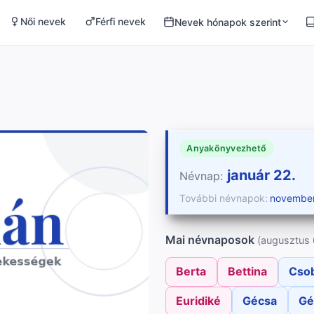
Női nevek
Férfi nevek
Nevek hónapok szerint
Anyakönyvezhető
január 22.
Névnap:
További névnapok:
november
Mai névnaposok
(augusztus 
Berta
Bettina
Cso
Euridiké
Gécsa
Gé