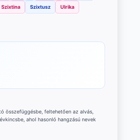
Szixtina
Szixtusz
Ulrika
tó összefüggésbe, feltehetően az alvás,
névkincsbe, ahol hasonló hangzású nevek