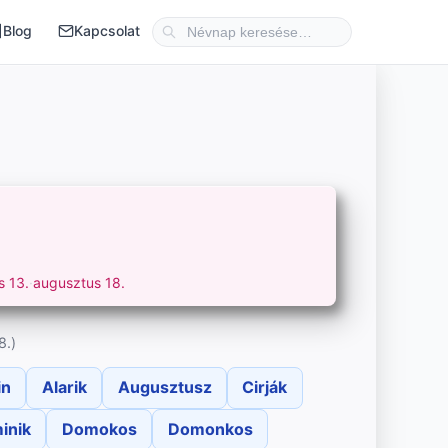
Blog
Kapcsolat
s 13.
·
augusztus 18.
8.)
in
Alarik
Augusztusz
Cirják
inik
Domokos
Domonkos