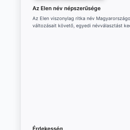
Az Elen név népszerűsége
Az Elen viszonylag ritka név Magyarországo
változásait követő, egyedi névválasztást k
Érdekesség