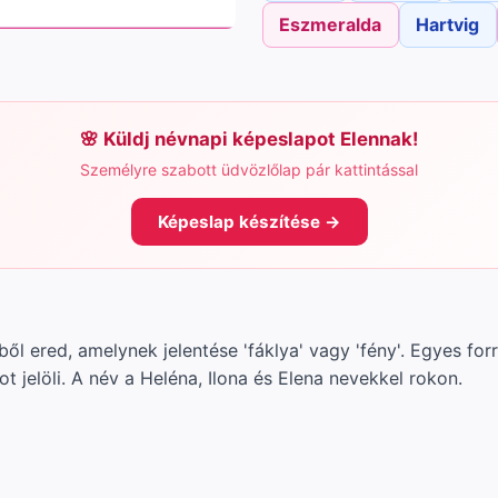
Eszmeralda
Hartvig
Küldj névnapi képeslapot Elennak!
Személyre szabott üdvözlőlap pár kattintással
Képeslap készítése →
ől ered, amelynek jelentése 'fáklya' vagy 'fény'. Egyes fo
t jelöli. A név a Heléna, Ilona és Elena nevekkel rokon.