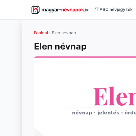
ABC névjegyzék
Főoldal
› Elen névnap
Elen névnap