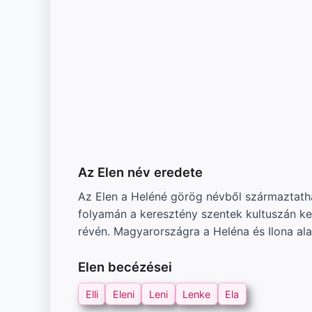
Az Elen név eredete
Az Elen a Heléné görög névből származtatha
folyamán a keresztény szentek kultuszán ke
révén. Magyarországra a Heléna és Ilona ala
Elen becézései
Elli
Eleni
Leni
Lenke
Ela