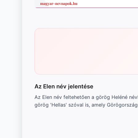
Az Elen név jelentése
Az Elen név feltehetően a görög Heléné névb
görög 'Hellas' szóval is, amely Görögországo