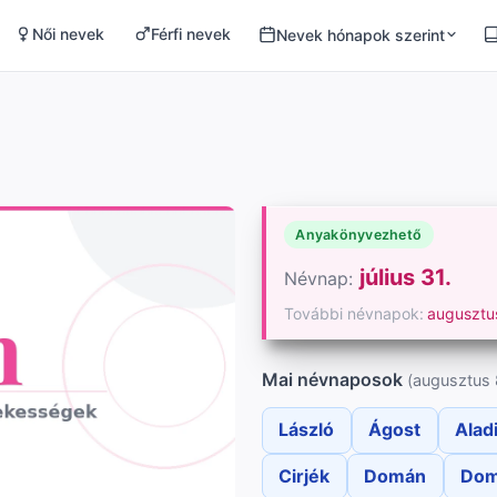
Női nevek
Férfi nevek
Nevek hónapok szerint
Anyakönyvezhető
július 31.
Névnap:
További névnapok:
augusztu
Mai névnaposok
(augusztus 
László
Ágost
Alad
Cirjék
Domán
Dom