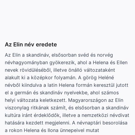
Az Elin név eredete
Az Elin a skandináv, elsősorban svéd és norvég
névhagyományban gyökerezik, ahol a Helena és Ellen
nevek rövidüléséből, illetve önálló változataként
alakult ki a középkor folyamán. A görög Heléné
névből kiindulva a latin Helena formán keresztül jutott
el a germán és skandináv nyelvekbe, ahol számos
helyi változata keletkezett. Magyarországon az Elin
viszonylag ritkának számít, és elsősorban a skandináv
kultúra iránt érdeklődők, illetve a nemzetközi névdivat
hatására kezdett megjelenni. A névnaptári besorolása
a rokon Helena és Ilona ünnepeivel mutat