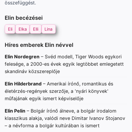
összefüggést.
Elin becézései
Eli
Elka
Elli
Lina
Híres emberek Elin névvel
Elin Nordegren
– Svéd modell, Tiger Woods egykori
felesége, a 2000-es évek egyik legtöbbet emlegetett
skandináv közszereplője
Elin Hilderbrand
– Amerikai írónő, romantikus és
életérzés-regények szerzője, a 'nyári könyvek'
műfajának egyik ismert képviselője
Elin Pelin
– Bolgár írónő álneve, a bolgár irodalom
klasszikus alakja, valódi neve Dimitar Ivanov Stojanov
– a névforma a bolgár kultúrában is ismert