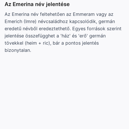
Az Emerina név jelentése
Az Emerina név feltehetően az Emmeram vagy az
Emerich (Imre) névcsaládhoz kapcsolódik, germán
eredetű névből eredeztethető. Egyes források szerint
jelentése összefügghet a 'ház' és 'erő' germán
tövekkel (heim + ric), bár a pontos jelentés
bizonytalan.