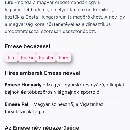
turul-monda a magyar eredetmondák egyik
legismertebb eleme, amelyet középkori krónikák,
köztük a Gesta Hungarorum is megörökített. A név így
a magyarság korai történetével és a dinasztikus
eredetmítosszal szorosan összefonódott.
Emese becézései
Emi
Emike
Emőke
Eme
Híres emberek Emese névvel
Emese Hunyady
– Magyar gyorskorcsolyázó, olimpiai
bajnok és többszörös világbajnok sportoló
Emese Pál
– Magyar színésznő, a Vígszínház
társulatának tagja
Az Emese név népszerűsége