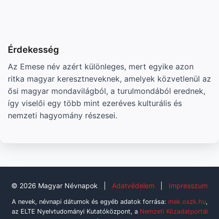
Érdekesség
Az Emese név azért különleges, mert egyike azon
ritka magyar keresztneveknek, amelyek közvetlenül az
ősi magyar mondavilágból, a turulmondából erednek,
így viselői egy több mint ezeréves kulturális és
nemzeti hagyomány részesei.
© 2026 Magyar Névnapok
|
Adatvédelem
|
Impresszum
A nevek, névnapi dátumok és egyéb adatok forrása:
mek.oszk.hu
,
az ELTE Nyelvtudományi Kutatóközpont, a
Nemzeti Közadatportál