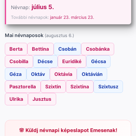
július 5.
Névnap:
További névnapok:
január 23.
·
március 23.
Mai névnaposok
(augusztus 6.)
Berta
Bettina
Csobán
Csobánka
Csobilla
Décse
Euridiké
Gécsa
Géza
Oktáv
Oktávia
Oktávián
Pasztorella
Szixtin
Szixtina
Szixtusz
Ulrika
Jusztus
Küldj névnapi képeslapot Emesenak!