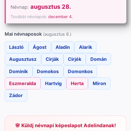
augusztus 28.
Névnap:
További névnapok:
december 4.
Mai névnaposok
(augusztus 8.)
László
Ágost
Aladin
Alarik
Augusztusz
Cirják
Cirjék
Domán
Dominik
Domokos
Domonkos
Eszmeralda
Hartvig
Herta
Miron
Zádor
Küldj névnapi képeslapot Adelindanak!