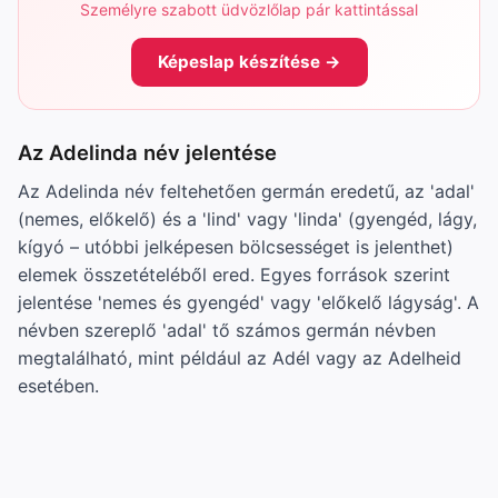
Személyre szabott üdvözlőlap pár kattintással
Képeslap készítése →
Az Adelinda név jelentése
Az Adelinda név feltehetően germán eredetű, az 'adal'
(nemes, előkelő) és a 'lind' vagy 'linda' (gyengéd, lágy,
kígyó – utóbbi jelképesen bölcsességet is jelenthet)
elemek összetételéből ered. Egyes források szerint
jelentése 'nemes és gyengéd' vagy 'előkelő lágyság'. A
névben szereplő 'adal' tő számos germán névben
megtalálható, mint például az Adél vagy az Adelheid
esetében.