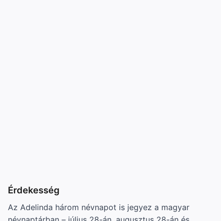
Érdekesség
Az Adelinda három névnapot is jegyez a magyar
névnaptárban – július 28-án, augusztus 28-án és