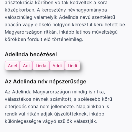
arisztokrácia körében voltak kedveltek a kora
középkorban. A keresztény névhagyományba
valószínűleg valamelyik Adelinda nevű szentéletű
apácán vagy előkelő hölgyön keresztül kerülhetett be.
Magyarországon ritkán, inkább latinos műveltségű
körökben fordult elő történelmileg.
Adelinda becézései
Adel
Adi
Linda
Addi
Lindi
Az Adelinda név népszerűsége
Az Adelinda Magyarországon mindig is ritka,
választékos névnek számított, a szélesebb körű
elterjedés soha nem jellemezte. Napjainkban is
rendkívül ritkán adják újszülötteknek, inkább
különlegességre vágyó szülők választják.