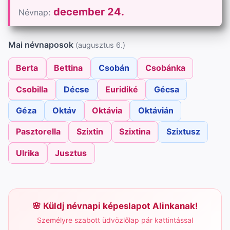
december 24.
Névnap:
Mai névnaposok
(augusztus 6.)
Berta
Bettina
Csobán
Csobánka
Csobilla
Décse
Euridiké
Gécsa
Géza
Oktáv
Oktávia
Oktávián
Pasztorella
Szixtin
Szixtina
Szixtusz
Ulrika
Jusztus
Küldj névnapi képeslapot Alinkanak!
Személyre szabott üdvözlőlap pár kattintással