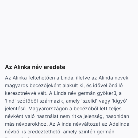
Az Alinka név eredete
Az Alinka feltehetően a Linda, illetve az Alinda nevek
magyaros becézőjeként alakult ki, és idővel önálló
keresztnévvé vált. A Linda név germán gyökerű, a
'lind' szótőből származik, amely 'szelíd' vagy 'kígyó'
jelentésű. Magyarországon a becézőből lett teljes
névként való használat nem ritka jelenség, hasonlóan
más névpárokhoz. Az Alinda névváltozat az Adelinda
névből is eredeztethető, amely szintén germán