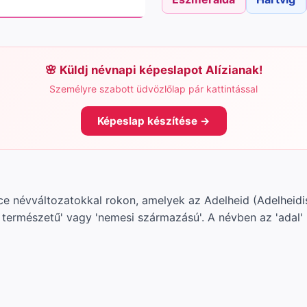
Küldj névnapi képeslapot Alízianak!
Személyre szabott üdvözlőlap pár kattintással
Képeslap készítése →
Alíce névváltozatokkal rokon, amelyek az Adelheid (Adelhei
 természetű' vagy 'nemesi származású'. A névben az 'adal' 