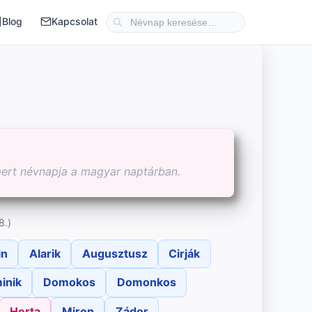
Blog
Kapcsolat
mert névnapja a magyar naptárban.
8.)
in
Alarik
Augusztusz
Cirják
inik
Domokos
Domonkos
Herta
Miron
Zádor