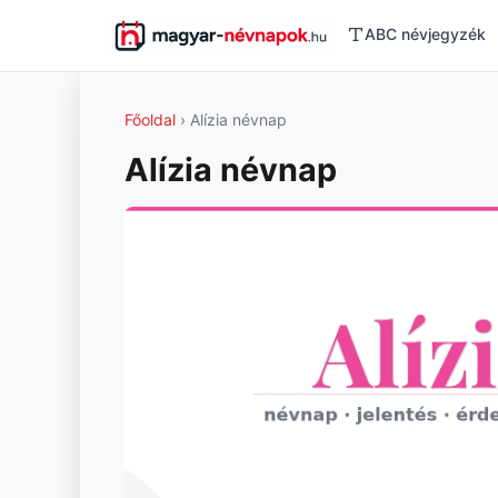
ABC névjegyzék
Főoldal
› Alízia névnap
Alízia névnap