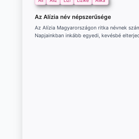
Ali
Aliz
Lizi
Lizike
Alika
Az Alízia név népszerűsége
Az Alízia Magyarországon ritka névnek szám
Napjainkban inkább egyedi, kevésbé elterjed