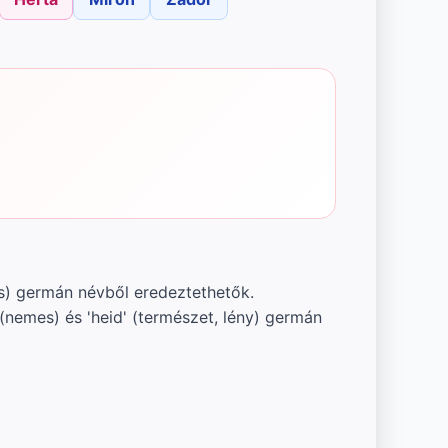
dis) germán névből eredeztethetők.
(nemes) és 'heid' (természet, lény) germán