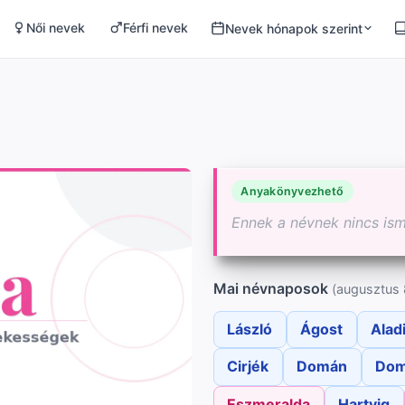
Női nevek
Férfi nevek
Nevek hónapok szerint
Anyakönyvezhető
Ennek a névnek nincs is
Mai névnaposok
(augusztus 
László
Ágost
Alad
Cirjék
Domán
Dom
Eszmeralda
Hartvig