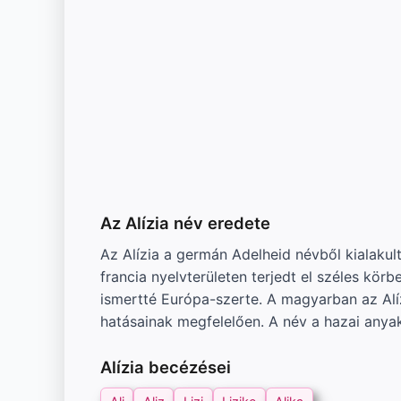
Az Alízia név eredete
Az Alízia a germán Adelheid névből kialaku
francia nyelvterületen terjedt el széles kö
ismertté Európa-szerte. A magyarban az Alízi
hatásainak megfelelően. A név a hazai any
Alízia becézései