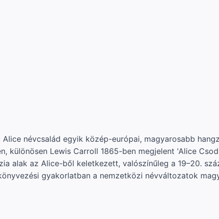
lt Alice névcsalád egyik közép-európai, magyarosabb hangzá
rben, különösen Lewis Carroll 1865-ben megjelent 'Alice C
a alak az Alice-ből keletkezett, valószínűleg a 19–20. száz
akönyvezési gyakorlatban a nemzetközi névváltozatok magy