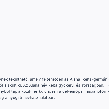
nek tekinthető, amely feltehetően az Alana (kelta-germán) 
lakult ki. Az Alana név kelta gyökerű, és Írországban, illet
yból táplálkozik, és különösen a dél-európai, hispanofón ku
eg a nyugati névhasználatban.