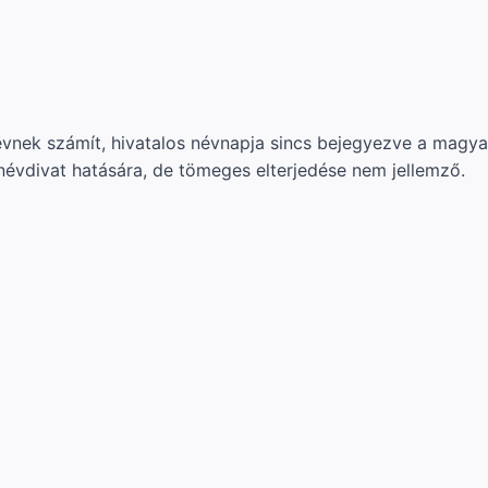
évnek számít, hivatalos névnapja sincs bejegyezve a magyar
névdivat hatására, de tömeges elterjedése nem jellemző.