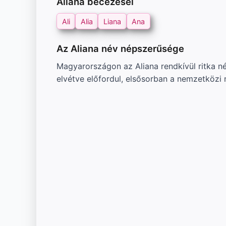
Aliana becézései
Ali
Alia
Liana
Ana
Az Aliana név népszerűsége
Magyarországon az Aliana rendkívül ritka n
elvétve előfordul, elsősorban a nemzetközi 