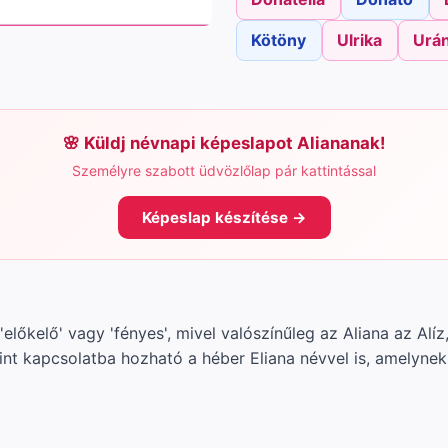
Kötöny
Ulrika
Urán
Küldj névnapi képeslapot Aliananak!
Személyre szabott üdvözlőlap pár kattintással
Képeslap készítése →
'előkelő' vagy 'fényes', mivel valószínűleg az Aliana az Alíz
t kapcsolatba hozható a héber Eliana névvel is, amelynek j