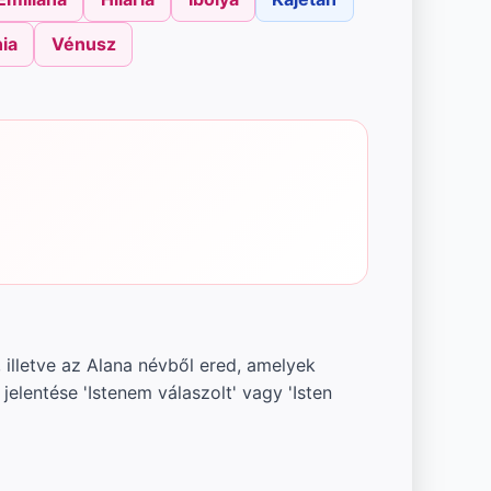
ia
Vénusz
, illetve az Alana névből ered, amelyek
elentése 'Istenem válaszolt' vagy 'Isten