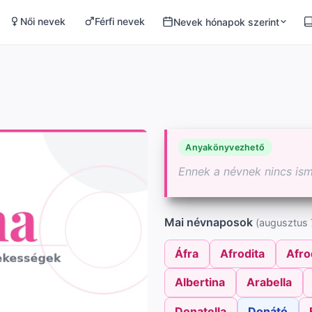
Női nevek
Férfi nevek
Nevek hónapok szerint
Anyakönyvezhető
Ennek a névnek nincs is
Mai névnaposok
(augusztus 7
Áfra
Afrodita
Afro
Albertina
Arabella
Donatella
Donátó