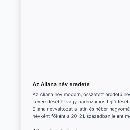
Az Aliana név eredete
Az Aliana név modern, összetett eredetű név
keveredéséből vagy párhuzamos fejlődéséből a
Eliana névváltozat a latin és héber hagyomán
névként főként a 20–21. században jelent m