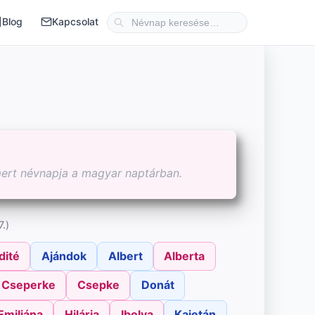
Blog
Kapcsolat
mert névnapja a magyar naptárban.
.)
dité
Ajándok
Albert
Alberta
Cseperke
Csepke
Donát
Emiliána
Hilária
Ibolya
Kajetán