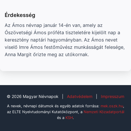
Érdekesség
Az Ámos névnap január 14-én van, amely az
Ószövetségi Ámos próféta tiszteletére kijelölt nap a
keresztény naptári hagyományban. Az Ámos nevet
viselő Imre Ámos festőművész munkásságát felesége,
Anna Margit őrizte meg az utókornak.
© 2026 Magyar Névnapok
|
Adatvédelem
|
Impresszum
A nevek, névnapi dátumok és egyéb adatok forrása:
mek.oszk.hu
,
az ELTE Nyelvtudományi Kutatóközpont, a
Nemzeti Közadatportál
és a
KSH
.