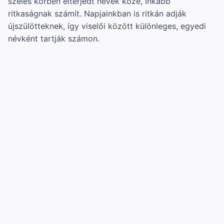
széles körben elterjedt nevek közé, inkább
ritkaságnak számít. Napjainkban is ritkán adják
újszülötteknek, így viselői között különleges, egyedi
névként tartják számon.