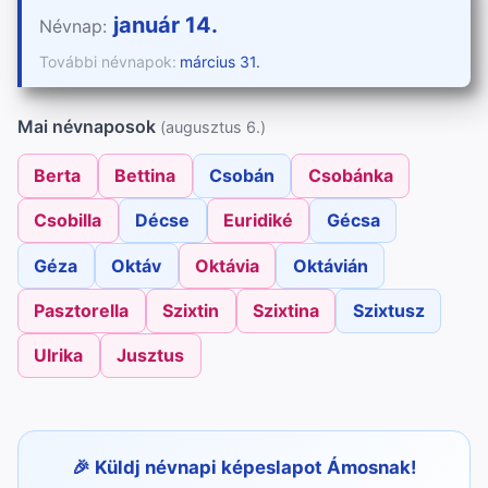
január 14.
Névnap:
További névnapok:
március 31.
Mai névnaposok
(augusztus 6.)
Berta
Bettina
Csobán
Csobánka
Csobilla
Décse
Euridiké
Gécsa
Géza
Oktáv
Oktávia
Oktávián
Pasztorella
Szixtin
Szixtina
Szixtusz
Ulrika
Jusztus
Küldj névnapi képeslapot Ámosnak!