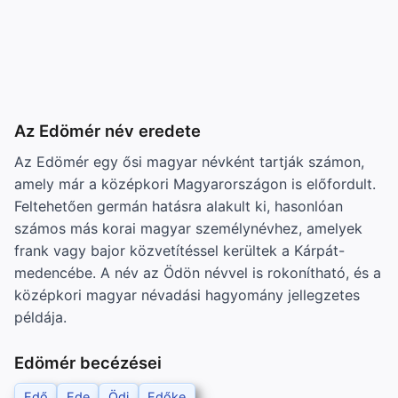
Az Edömér név eredete
Az Edömér egy ősi magyar névként tartják számon,
amely már a középkori Magyarországon is előfordult.
Feltehetően germán hatásra alakult ki, hasonlóan
számos más korai magyar személynévhez, amelyek
frank vagy bajor közvetítéssel kerültek a Kárpát-
medencébe. A név az Ödön névvel is rokonítható, és a
középkori magyar névadási hagyomány jellegzetes
példája.
Edömér becézései
Edő
Ede
Ödi
Edőke