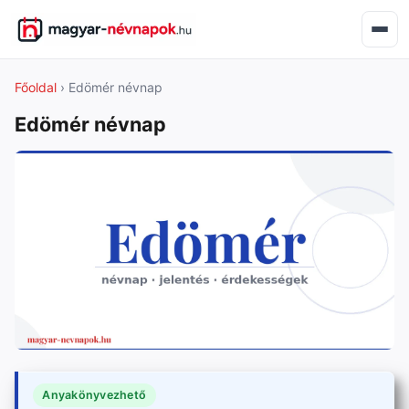
Főoldal
› Edömér névnap
Edömér névnap
Anyakönyvezhető