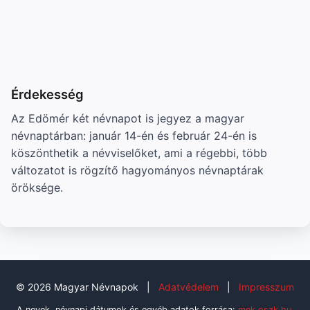
Érdekesség
Az Edömér két névnapot is jegyez a magyar
névnaptárban: január 14-én és február 24-én is
köszönthetik a névviselőket, ami a régebbi, több
változatot is rögzítő hagyományos névnaptárak
öröksége.
© 2026 Magyar Névnapok
|
Adatvédelem
|
Impresszum
A nevek, névnapi dátumok és egyéb adatok forrása:
mek.oszk.hu
,