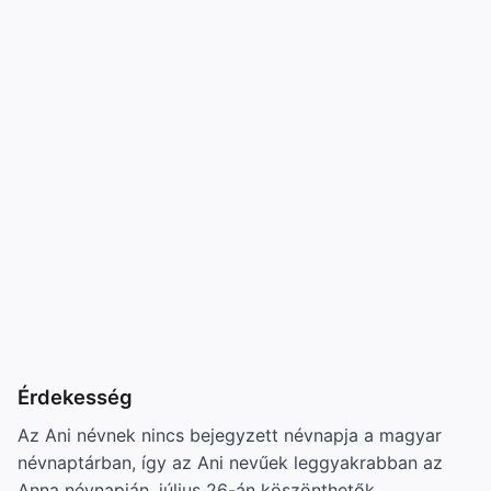
Érdekesség
Az Ani névnek nincs bejegyzett névnapja a magyar
névnaptárban, így az Ani nevűek leggyakrabban az
Anna névnapján, július 26-án köszönthetők.