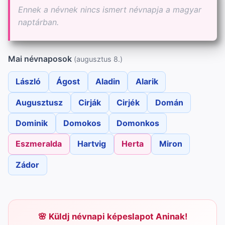
Ennek a névnek nincs ismert névnapja a magyar
naptárban.
Mai névnaposok
(augusztus 8.)
László
Ágost
Aladin
Alarik
Augusztusz
Cirják
Cirjék
Domán
Dominik
Domokos
Domonkos
Eszmeralda
Hartvig
Herta
Miron
Zádor
Küldj névnapi képeslapot Aninak!