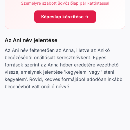
Személyre szabott üdvözlőlap pár kattintással
Képeslap készítése →
Az Ani név jelentése
Az Ani név feltehetően az Anna, illetve az Anikó
becézéséből önállósult keresztnévként. Egyes
források szerint az Anna héber eredetére vezethető
vissza, amelynek jelentése 'kegyelem' vagy 'isteni
kegyelem'. Rövid, kedves formájából adódóan inkább
becenévből vált önálló névvé.