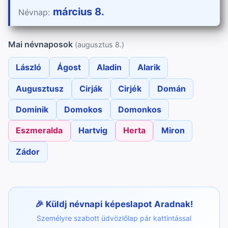
március 8.
Névnap:
Mai névnaposok
(augusztus 8.)
László
Ágost
Aladin
Alarik
Augusztusz
Cirják
Cirjék
Domán
Dominik
Domokos
Domonkos
Eszmeralda
Hartvig
Herta
Miron
Zádor
Küldj névnapi képeslapot Aradnak!
Személyre szabott üdvözlőlap pár kattintással