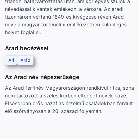
trianoni határváltoztatás után, amikor egyes szülők a
névadással kívántak emlékezni a városra. Az aradi
tizenhárom vértanú 1849-es kivégzése révén Arad
neve a magyar történelmi emlékezetben különleges
helyet foglal el.
Arad becézései
Ari
Arád
Az Arad név népszerűsége
Az Arad férfinév Magyarországon rendkívül ritka, soha
nem tartozott a széles körben elterjedt nevek közé.
Elsősorban erős hazafias érzelmű családokban fordult
elő szórványosan a 20. század folyamán.