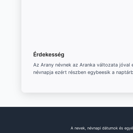
Érdekesség
Az Arany névnek az Aranka változata jóval 
névnapja ezért részben egybeesik a naptárb
A nevek, névnapi dátumok és egyé