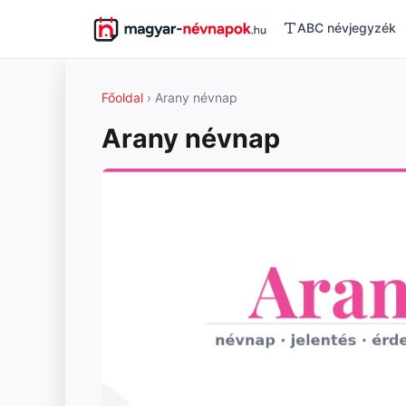
ABC névjegyzék
Főoldal
› Arany névnap
Arany névnap