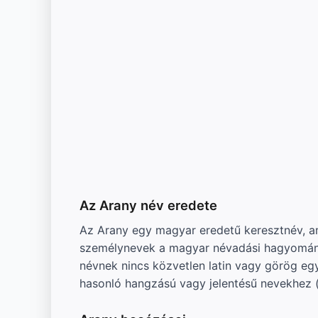
Az Arany név eredete
Az Arany egy magyar eredetű keresztnév, am
személynevek a magyar névadási hagyományba
névnek nincs közvetlen latin vagy görög eg
hasonló hangzású vagy jelentésű nevekhez (p