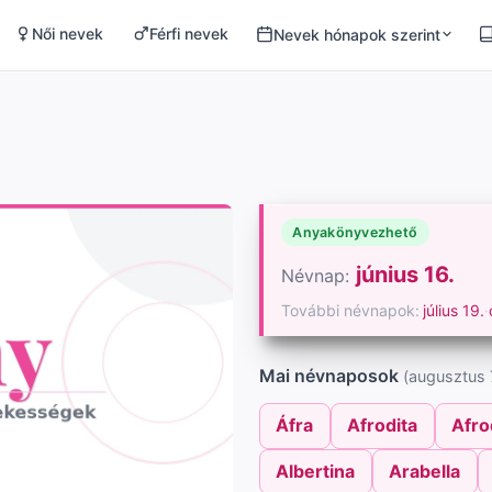
Női nevek
Férfi nevek
Nevek hónapok szerint
Anyakönyvezhető
június 16.
Névnap:
További névnapok:
július 19.
·
Mai névnaposok
(augusztus 7
Áfra
Afrodita
Afro
Albertina
Arabella