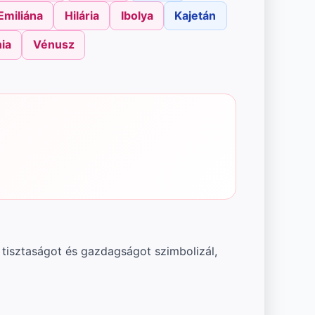
Emiliána
Hilária
Ibolya
Kajetán
ia
Vénusz
 tisztaságot és gazdagságot szimbolizál,