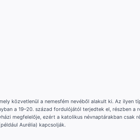
ely közvetlenül a nemesfém nevéből alakult ki. Az ilyen t
n a 19–20. század fordulójától terjedtek el, részben a r
yházi megfelelője, ezért a katolikus névnaptárakban csak 
éldául Aurélia) kapcsolják.