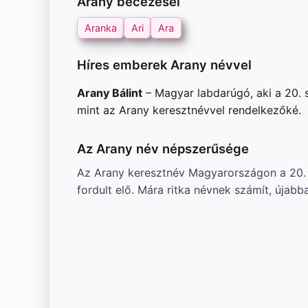
Arany becézései
Aranka
Ari
Ara
Híres emberek Arany névvel
Arany Bálint
– Magyar labdarúgó, aki a 20. 
mint az Arany keresztnévvel rendelkezőké.
Az Arany név népszerűsége
Az Arany keresztnév Magyarországon a 20. 
fordult elő. Mára ritka névnek számít, újab