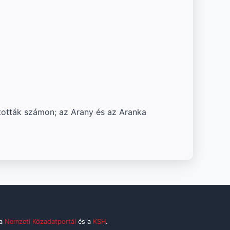
tották számon; az Arany és az Aranka
 a
Nemzeti Közadatportál
és a
KSH
.