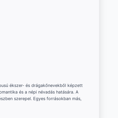
ípusú ékszer- és drágakőnevekből képzett
omantika és a népi névadás hatására. A
részben szerepel. Egyes forrásokban más,