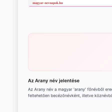
Az Arany név jelentése
Az Arany név a magyar 'arany' főnévből ere
feltehetően becézőnévként, illetve köznévb