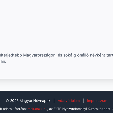
elterjedtebb Magyarországon, és sokáig önálló névként tar
an.
© 2026 Magyar Névnapok
|
Adatvédelem
|
Impresszum
b adatok forrása:
mek.oszk.hu
, az ELTE Nyelvtudományi Kutatóközpont,