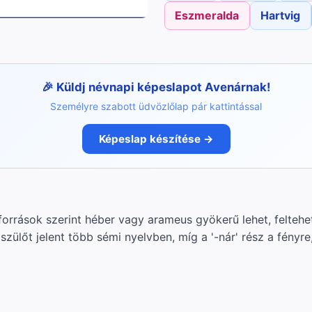
Eszmeralda
Hartvig
Küldj névnapi képeslapot Avenárnak!
Személyre szabott üdvözlőlap pár kattintással
Képeslap készítése →
források szerint héber vagy arameus gyökerű lehet, feltehe
szülőt jelent több sémi nyelvben, míg a '-nár' rész a fényre