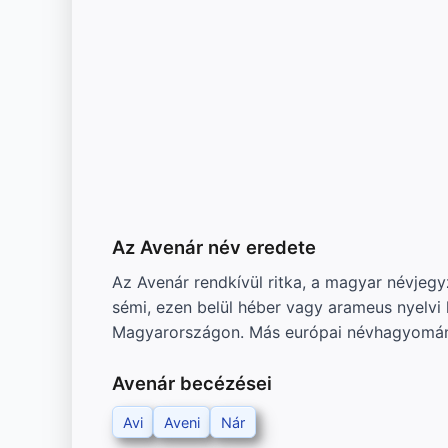
Az Avenár név eredete
Az Avenár rendkívül ritka, a magyar névjeg
sémi, ezen belül héber vagy arameus nyelvi h
Magyarországon. Más európai névhagyományo
Avenár becézései
Avi
Aveni
Nár