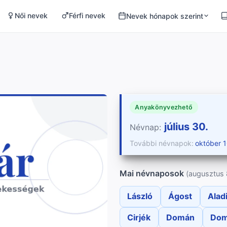
Női nevek
Férfi nevek
Nevek hónapok szerint
Anyakönyvezhető
július 30.
Névnap:
További névnapok:
október 1
Mai névnaposok
(augusztus 
László
Ágost
Alad
Cirjék
Domán
Dom