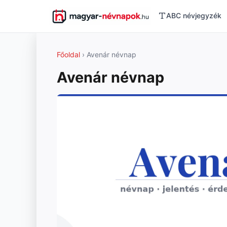
ABC névjegyzék
Főoldal
› Avenár névnap
Avenár névnap