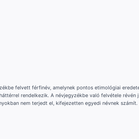
yzékbe felvett férfinév, amelynek pontos etimológiai ered
áttérrel rendelkezik. A névjegyzékbe való felvétele révén 
kban nem terjedt el, kifejezetten egyedi névnek számít.