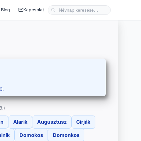
Blog
Kapcsolat
0.
8.)
in
Alarik
Augusztusz
Cirják
inik
Domokos
Domonkos