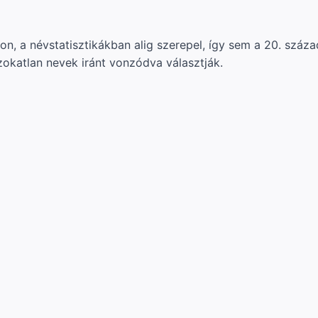
n, a névstatisztikákban alig szerepel, így sem a 20. száz
szokatlan nevek iránt vonzódva választják.