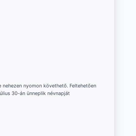
ete nehezen nyomon követhető. Feltehetően
július 30-án ünneplik névnapját