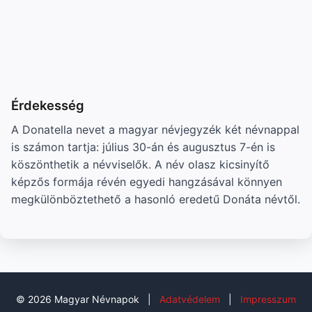
Érdekesség
A Donatella nevet a magyar névjegyzék két névnappal
is számon tartja: július 30-án és augusztus 7-én is
köszönthetik a névviselők. A név olasz kicsinyítő
képzős formája révén egyedi hangzásával könnyen
megkülönböztethető a hasonló eredetű Donáta névtől.
© 2026 Magyar Névnapok
|
Adatvédelem
|
Impresszum