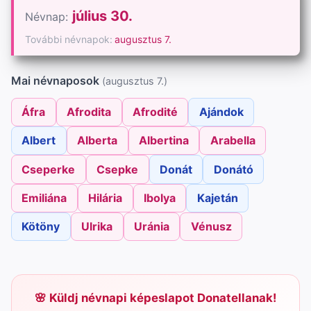
július 30.
Névnap:
További névnapok:
augusztus 7.
Mai névnaposok
(augusztus 7.)
Áfra
Afrodita
Afrodité
Ajándok
Albert
Alberta
Albertina
Arabella
Cseperke
Csepke
Donát
Donátó
Emiliána
Hilária
Ibolya
Kajetán
Kötöny
Ulrika
Uránia
Vénusz
Küldj névnapi képeslapot Donatellanak!