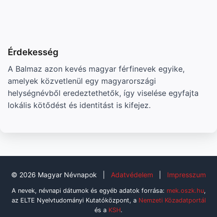
Érdekesség
A Balmaz azon kevés magyar férfinevek egyike,
amelyek közvetlenül egy magyarországi
helységnévből eredeztethetők, így viselése egyfajta
lokális kötődést és identitást is kifejez.
© 2026 Magyar Névnapok
|
Adatvédelem
|
Impresszum
A nevek, névnapi dátumok és egyéb adatok forrása:
mek.oszk.hu
,
az ELTE Nyelvtudományi Kutatóközpont, a
Nemzeti Közadatportál
és a
KSH
.