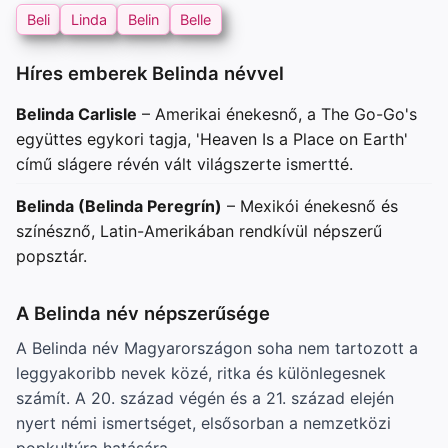
Beli
Linda
Belin
Belle
Híres emberek Belinda névvel
Belinda Carlisle
– Amerikai énekesnő, a The Go-Go's
együttes egykori tagja, 'Heaven Is a Place on Earth'
című slágere révén vált világszerte ismertté.
Belinda (Belinda Peregrín)
– Mexikói énekesnő és
színésznő, Latin-Amerikában rendkívül népszerű
popsztár.
A Belinda név népszerűsége
A Belinda név Magyarországon soha nem tartozott a
leggyakoribb nevek közé, ritka és különlegesnek
számít. A 20. század végén és a 21. század elején
nyert némi ismertséget, elsősorban a nemzetközi
popkultúra hatására.