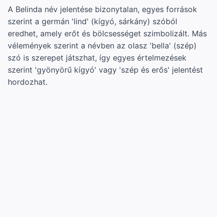
A Belinda név jelentése bizonytalan, egyes források
szerint a germán 'lind' (kígyó, sárkány) szóból
eredhet, amely erőt és bölcsességet szimbolizált. Más
vélemények szerint a névben az olasz 'bella' (szép)
szó is szerepet játszhat, így egyes értelmezések
szerint 'gyönyörű kígyó' vagy 'szép és erős' jelentést
hordozhat.