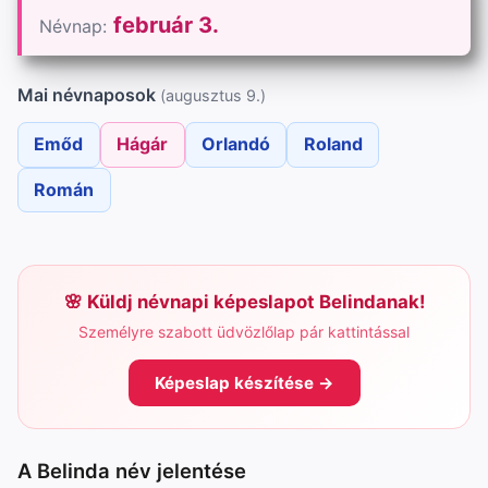
február 3.
Névnap:
Mai névnaposok
(augusztus 9.)
Emőd
Hágár
Orlandó
Roland
Román
Küldj névnapi képeslapot Belindanak!
Személyre szabott üdvözlőlap pár kattintással
Képeslap készítése →
A Belinda név jelentése