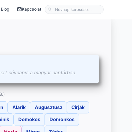
Blog
Kapcsolat
mert névnapja a magyar naptárban.
8.)
in
Alarik
Augusztusz
Cirják
inik
Domokos
Domonkos
Herta
Miron
Zádor