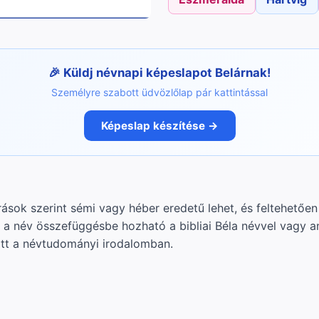
Küldj névnapi képeslapot Belárnak!
Személyre szabott üdvözlőlap pár kattintással
Képeslap készítése →
rások szerint sémi vagy héber eredetű lehet, és feltehetően 
t a név összefüggésbe hozható a bibliai Béla névvel vagy a
tt a névtudományi irodalomban.