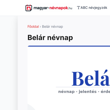
ABC névjegyzék
Főoldal
› Belár névnap
Belár névnap