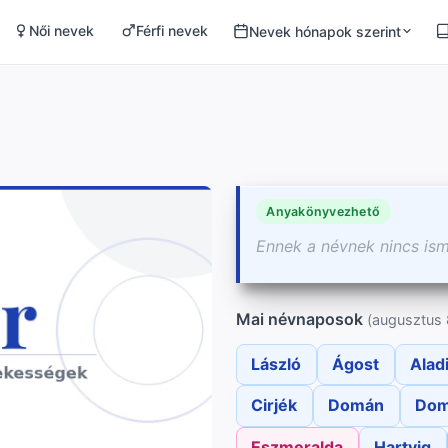
Női nevek
Férfi nevek
Nevek hónapok szerint
Anyakönyvezhető
Ennek a névnek nincs is
Mai névnaposok
(augusztus 
László
Ágost
Alad
Cirjék
Domán
Dom
Eszmeralda
Hartvig