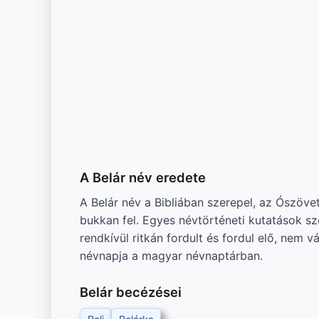
A Belár név eredete
A Belár név a Bibliában szerepel, az Ószövetségben Bélár (héberül בְּלִיַּעַל, Belial) alakban j
bukkan fel. Egyes névtörténeti kutatások sz
rendkívül ritkán fordult és fordul elő, nem
névnapja a magyar névnaptárban.
Belár becézései