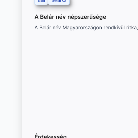
Beli
Belárka
A Belár név népszerűsége
A Belár név Magyarországon rendkívül ritka, 
Érdekesség