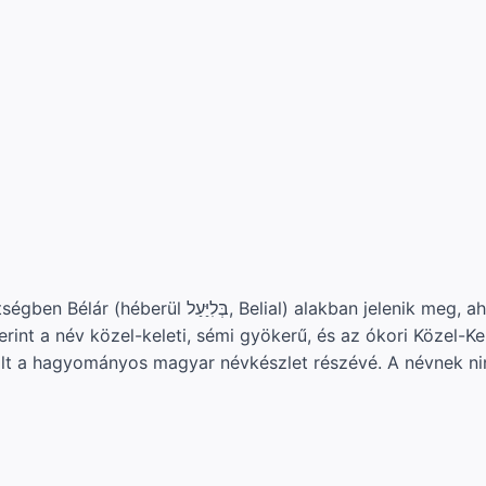
elenik meg, ahol egy személy vagy fogalom neveként
erint a név közel-keleti, sémi gyökerű, és az ókori Közel-
 vált a hagyományos magyar névkészlet részévé. A névnek ni