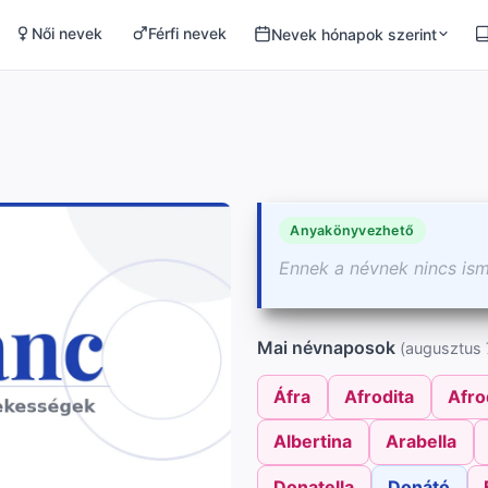
Női nevek
Férfi nevek
Nevek hónapok szerint
Anyakönyvezhető
Ennek a névnek nincs is
Mai névnaposok
(augusztus 7
Áfra
Afrodita
Afro
Albertina
Arabella
Donatella
Donátó