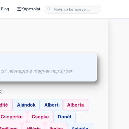
Blog
Kapcsolat
mert névnapja a magyar naptárban.
.)
dité
Ajándok
Albert
Alberta
Cseperke
Csepke
Donát
Emiliána
Hilária
Ibolya
Kajetán