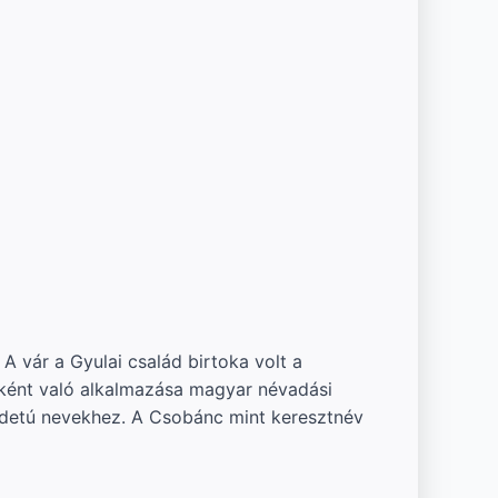
 vár a Gyulai család birtoka volt a
vként való alkalmazása magyar névadási
edetú nevekhez. A Csobánc mint keresztnév