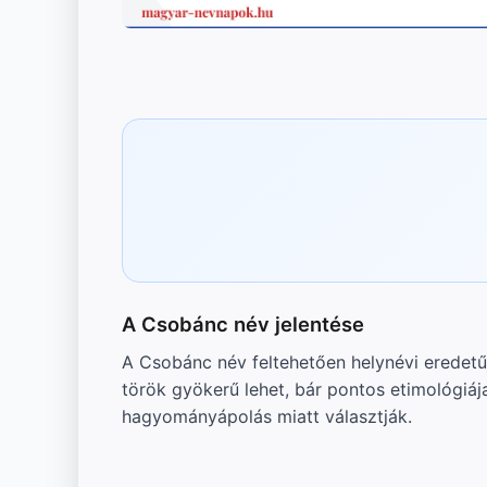
A Csobánc név jelentése
A Csobánc név feltehetően helynévi eredetű
török gyökerű lehet, bár pontos etimológiája
hagyományápolás miatt választják.