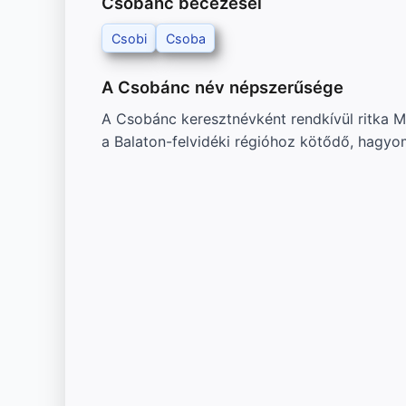
Csobánc becézései
Csobi
Csoba
A Csobánc név népszerűsége
A Csobánc keresztnévként rendkívül ritka M
a Balaton-felvidéki régióhoz kötődő, hagy