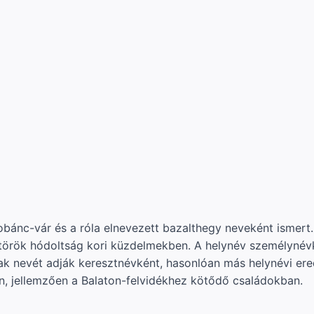
ánc-vár és a róla elnevezett bazalthegy neveként ismert. A
a török hódoltság kori küzdelmekben. A helynév személyné
ak nevét adják keresztnévként, hasonlóan más helynévi er
, jellemzően a Balaton-felvidékhez kötődő családokban.