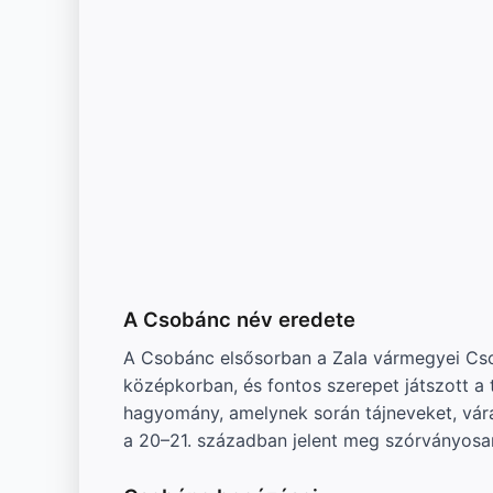
A Csobánc név eredete
A Csobánc elsősorban a Zala vármegyei Csob
középkorban, és fontos szerepet játszott 
hagyomány, amelynek során tájneveket, vár
a 20–21. században jelent meg szórványosan