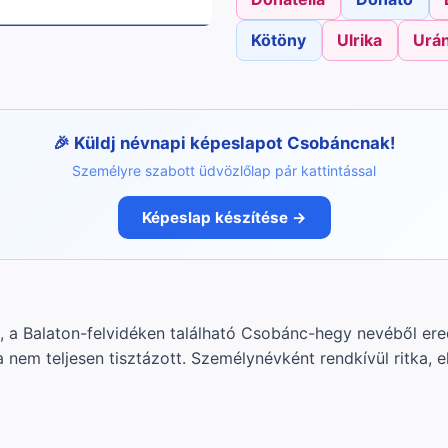
Kötöny
Ulrika
Urán
Küldj névnapi képeslapot Csobáncnak!
Személyre szabott üdvözlőlap pár kattintással
Képeslap készítése →
, a Balaton-felvidéken található Csobánc-hegy nevéből ered
 nem teljesen tisztázott. Személynévként rendkívül ritka, e