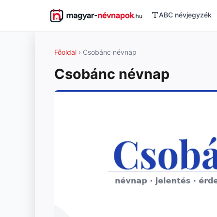
ABC névjegyzék
Főoldal
› Csobánc névnap
Csobánc névnap