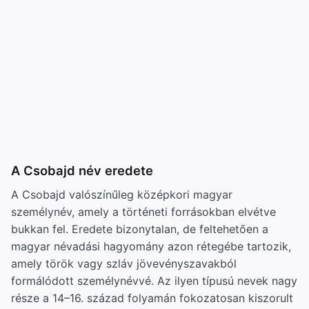
A Csobajd név eredete
A Csobajd valószínűleg középkori magyar
személynév, amely a történeti forrásokban elvétve
bukkan fel. Eredete bizonytalan, de feltehetően a
magyar névadási hagyomány azon rétegébe tartozik,
amely török vagy szláv jövevényszavakból
formálódott személynévvé. Az ilyen típusú nevek nagy
része a 14–16. század folyamán fokozatosan kiszorult