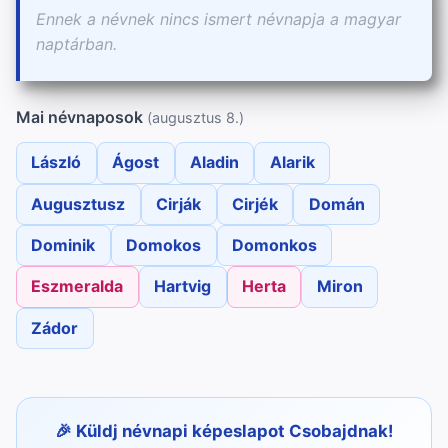
Ennek a névnek nincs ismert névnapja a magyar
naptárban.
Mai névnaposok
(augusztus 8.)
László
Ágost
Aladin
Alarik
Augusztusz
Cirják
Cirjék
Domán
Dominik
Domokos
Domonkos
Eszmeralda
Hartvig
Herta
Miron
Zádor
Küldj névnapi képeslapot Csobajdnak!